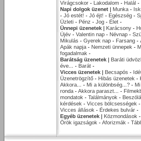
Virágcsokor
-
Lakodalom
-
Halál
-
Napi dolgok üzenet
|
Munka
-
Isk
-
Jó estét!
-
Jó éjt!
-
Egészség
-
S
Üzleti
-
Pénz
-
Jog
-
Élet
-
Ünnepi üzenetek
|
Karácsony
-
H
Újév
-
Valentin nap
-
Névnap
-
Szü
Mikulás
-
Gyerek nap
-
Farsang
-
Apák napja
-
Nemzeti ünnepek
-
M
fogadalmak
-
Barátság üzenetek
|
Baráti üdvöz
éve...
-
Barát
-
Vicces üzenetek
|
Becsapós
-
Idé
Üzenetrögzítő
-
Hibás üzenetek
-
Akkora...
-
Mi a különbség...?
-
Mi
ronda
-
Akkora paraszt...
-
Filmekb
mondatok
-
Találmányok
-
Beszól
kérdések
-
Vicces bölcsességek
Vicces állások
-
Érdekes bulvár
-
Egyéb üzenetek
|
Közmondások
Örök igazságok
-
Aforizmák
-
Tábl