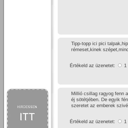
Tipp-topp ici pici talpak,
rémeset,kinek szépet,min
Értékeld az üzenetet:
1
Millió csillag ragyog fen
éj sötétjében. De egyik f
szeretet az emberek sziv
Értékeld az üzenetet:
1