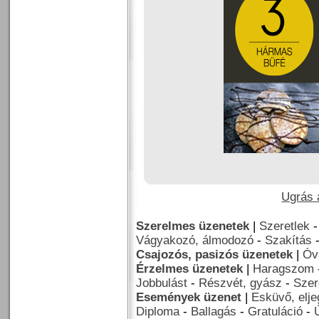
Ugrás a
Szerelmes üzenetek
|
Szeretlek
Vágyakozó, álmodozó
-
Szakítás
Csajozós, pasizós üzenetek
|
Óv
Érzelmes üzenetek
|
Haragszom
Jobbulást
-
Részvét, gyász
-
Szer
Események üzenet
|
Esküvő, elj
Diploma
-
Ballagás
-
Gratuláció
-