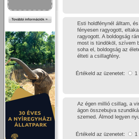
Esti holdfénynél álltam, és 
fényesen ragyogott, eltak
ragyogott. A boldogság rám
most is tündököl, szívem
soha el, boldogság az éle
élteti a csillagfény.
Értékeld az üzenetet:
1
Az égen millió csillag, a 
ágon összebujva szundikál
szemed. Álmod legyen nyu
Értékeld az üzenetet:
1