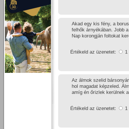
Akad egy kis fény, a boru
felhők árnyékában. Jobb a 
Nap korongján foltokat ker
Értékeld az üzenetet:
1
Az álmok szelid bársonyán
hol magadat képzeled. Álm
amíg én őrizlek kerülnek 
Értékeld az üzenetet:
1