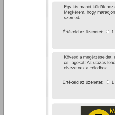
Egy kis manót küldök hoz
Megkérem, hogy maradjon 
szemed.
Értékeld az üzenetet:
1
Kövesd a megérzéseidet, a
csillagokat! Az utazás leh
elvezetnek a célodhoz.
Értékeld az üzenetet:
1