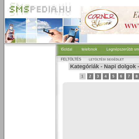
főoldal
|
telefonok
|
Legnépszerűbb sm
FELTÖLTÉS
LETÖLTÉSI SEGÉDLET
Kategóriák
-
Napi dolgok
1
2
3
4
5
6
7
8