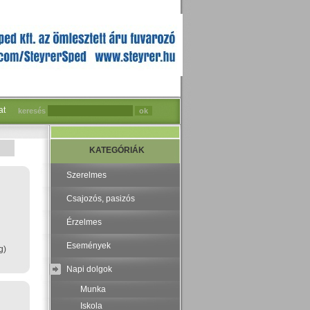
at
keresés
KATEGÓRIÁK
Szerelmes
Csajozós, pasizós
Érzelmes
Események
g)
Napi dolgok
Munka
Iskola