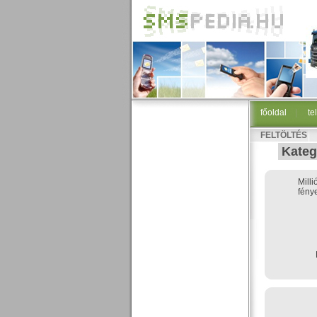
főoldal
|
te
FELTÖLTÉS
Kateg
Mill
fény