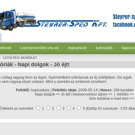
lefonok
|
Legnépszerűbb sms-ek
|
regisztráció
|
tudnivalók
|
kapcsol
LETÖLTÉSI SEGÉDLET
óriák -
Napi dolgok
-
Jó éjt!
ió csillag ragyog fenn az égen. Gyémántként szikráznak az éj sötétjében. De egyik
e sem ragyog olyan szépen. Mint a szeretet az emberek szivében!
Feltöltő:
hapivadasz |
Feltöltés ideje:
2009-05-14 |
Hossz:
166 karakter
Napi dolgok >>
Jó éjt!
|
kedvencekhez adom >>
|
letöltés >>
Sms küldése e-mail-ben >>
Értékeld az üzenetet:
1
2
3
4
5 (Eddig 43 szavazat - 3.93 átla