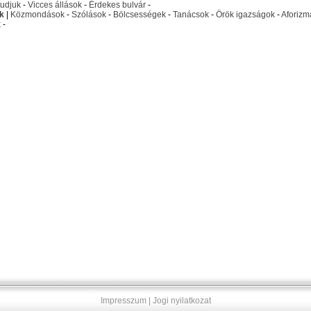
udjuk
-
Vicces állások
-
Érdekes bulvár
-
k
|
Közmondások
-
Szólások
-
Bölcsességek
-
Tanácsok
-
Örök igazságok
-
Aforizm
k
-
Impresszum
|
Jogi nyilatkozat