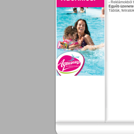
-
Reklámokból t
Egyéb üzenete
Táblák, felirato