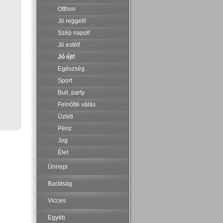
Otthon
Jó reggelt!
Szép napot!
Jó estét!
Jó éjt!
Egészség
Sport
Buli, party
Felnőtté válás
Üzleti
Pénz
Jog
Élet
Ünnepi
Barátság
Vicces
Egyéb