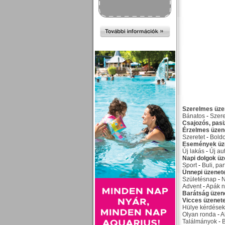
Szerelmes üze
Bánatos
-
Szer
Csajozós, pas
Érzelmes üzen
Szeretet
-
Bold
Események üz
Új lakás
-
Új au
Napi dolgok üz
Sport
-
Buli, par
Ünnepi üzenet
Születésnap
-
Advent
-
Apák n
Barátság üzen
Vicces üzenet
Hülye kérdések
Olyan ronda
-
A
Találmányok
-