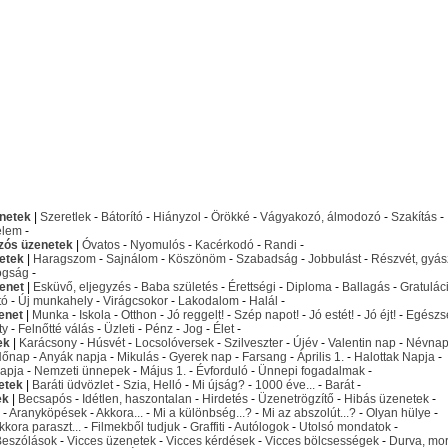
netek
|
Szeretlek
-
Bátorító
-
Hiányzol
-
Örökké
-
Vágyakozó, álmodozó
-
Szakítás
-
elem
-
izós üzenetek
|
Óvatos
-
Nyomulós
-
Kacérkodó
-
Randi
-
etek
|
Haragszom
-
Sajnálom
-
Köszönöm
-
Szabadság
-
Jobbulást
-
Részvét, gyás
ogság
-
enet
|
Esküvő, eljegyzés
-
Baba születés
-
Érettségi
-
Diploma
-
Ballagás
-
Gratulác
tó
-
Új munkahely
-
Virágcsokor
-
Lakodalom
-
Halál
-
enet
|
Munka
-
Iskola
-
Otthon
-
Jó reggelt!
-
Szép napot!
-
Jó estét!
-
Jó éjt!
-
Egészs
ty
-
Felnőtté válás
-
Üzleti
-
Pénz
-
Jog
-
Élet
-
ek
|
Karácsony
-
Húsvét
-
Locsolóversek
-
Szilveszter
-
Újév
-
Valentin nap
-
Névna
Nőnap
-
Anyák napja
-
Mikulás
-
Gyerek nap
-
Farsang
-
Április 1.
-
Halottak Napja
-
apja
-
Nemzeti ünnepek
-
Május 1.
-
Évforduló
-
Ünnepi fogadalmak
-
etek
|
Baráti üdvözlet
-
Szia, Helló
-
Mi újság?
-
1000 éve...
-
Barát
-
ek
|
Becsapós
-
Idétlen, haszontalan
-
Hirdetés
-
Üzenetrögzítő
-
Hibás üzenetek
-
-
Aranyköpések
-
Akkora...
-
Mi a különbség...?
-
Mi az abszolút...?
-
Olyan hülye
-
kkora paraszt...
-
Filmekből tudjuk
-
Graffiti
-
Autólogok
-
Utolsó mondatok
-
Beszólások
-
Vicces üzenetek
-
Vicces kérdések
-
Vicces bölcsességek
-
Durva, mo