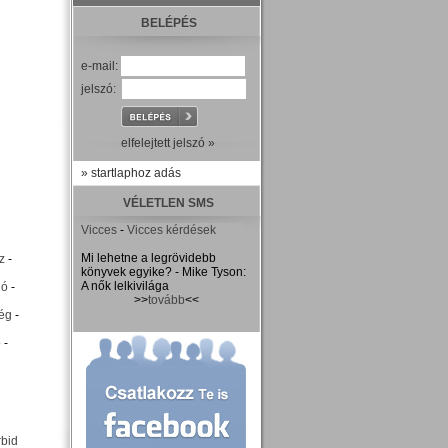
BELÉPÉS
e-mail:
jelszó:
elfelejtett jelszó »
» startlaphoz adás
VÉLETLEN SMS
Vicces
-
Vicces kérdések
Mi lehetne a legrövidebb
z
-
könyvek egyike? - Mike Tyson:
A nők lelkivilága
ió
-
>>
tovább
<<
ég
-
p
-
rbid