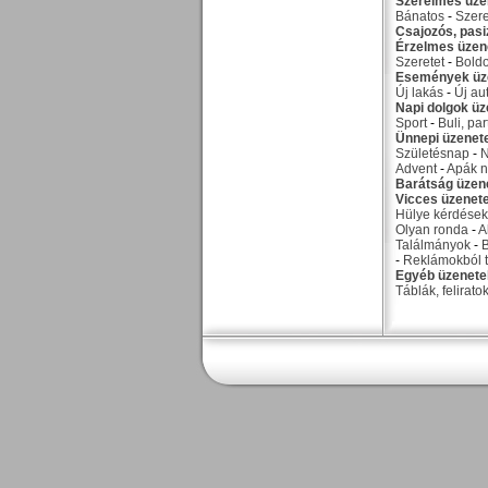
Szerelmes üze
Bánatos
-
Szer
Csajozós, pas
Érzelmes üzen
Szeretet
-
Bold
Események üz
Új lakás
-
Új au
Napi dolgok üz
Sport
-
Buli, par
Ünnepi üzenet
Születésnap
-
Advent
-
Apák n
Barátság üzen
Vicces üzenet
Hülye kérdések
Olyan ronda
-
A
Találmányok
-
-
Reklámokból t
Egyéb üzenete
Táblák, felirato