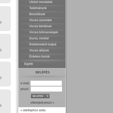
Utolsó mondatok
Találmányok
Beszólások
Vicces üzenetek
g)
Vicces kérdések
Vicces bölcsességek
Durva, morbid
Reklámokból tudjuk
g)
Vicces állások
Érdekes bulvár
Egyéb
BELÉPÉS
g)
e-mail:
jelszó:
elfelejtett jelszó »
g)
» startlaphoz adás