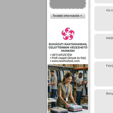
Ha m
Inká
Felr
Beny