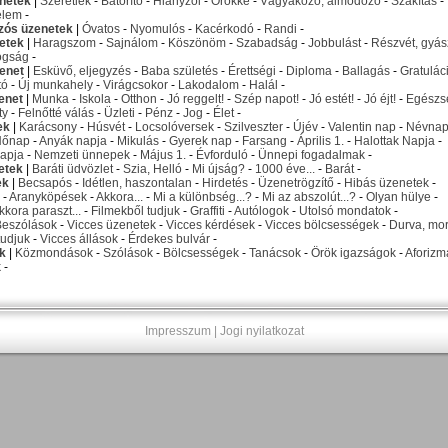
netek
|
Szeretlek
-
Bátorító
-
Hiányzol
-
Örökké
-
Vágyakozó, álmodozó
-
Szakítás
-
elem
-
izós üzenetek
|
Óvatos
-
Nyomulós
-
Kacérkodó
-
Randi
-
etek
|
Haragszom
-
Sajnálom
-
Köszönöm
-
Szabadság
-
Jobbulást
-
Részvét, gyás
ogság
-
enet
|
Esküvő, eljegyzés
-
Baba születés
-
Érettségi
-
Diploma
-
Ballagás
-
Gratulác
tó
-
Új munkahely
-
Virágcsokor
-
Lakodalom
-
Halál
-
enet
|
Munka
-
Iskola
-
Otthon
-
Jó reggelt!
-
Szép napot!
-
Jó estét!
-
Jó éjt!
-
Egészs
ty
-
Felnőtté válás
-
Üzleti
-
Pénz
-
Jog
-
Élet
-
ek
|
Karácsony
-
Húsvét
-
Locsolóversek
-
Szilveszter
-
Újév
-
Valentin nap
-
Névna
Nőnap
-
Anyák napja
-
Mikulás
-
Gyerek nap
-
Farsang
-
Április 1.
-
Halottak Napja
-
apja
-
Nemzeti ünnepek
-
Május 1.
-
Évforduló
-
Ünnepi fogadalmak
-
etek
|
Baráti üdvözlet
-
Szia, Helló
-
Mi újság?
-
1000 éve...
-
Barát
-
ek
|
Becsapós
-
Idétlen, haszontalan
-
Hirdetés
-
Üzenetrögzítő
-
Hibás üzenetek
-
-
Aranyköpések
-
Akkora...
-
Mi a különbség...?
-
Mi az abszolút...?
-
Olyan hülye
-
kkora paraszt...
-
Filmekből tudjuk
-
Graffiti
-
Autólogok
-
Utolsó mondatok
-
Beszólások
-
Vicces üzenetek
-
Vicces kérdések
-
Vicces bölcsességek
-
Durva, mo
udjuk
-
Vicces állások
-
Érdekes bulvár
-
k
|
Közmondások
-
Szólások
-
Bölcsességek
-
Tanácsok
-
Örök igazságok
-
Aforizm
k
-
Impresszum
|
Jogi nyilatkozat