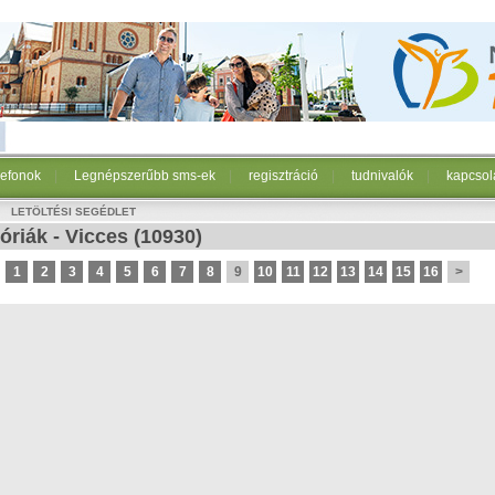
lefonok
|
Legnépszerűbb sms-ek
|
regisztráció
|
tudnivalók
|
kapcsol
LETÖLTÉSI SEGÉDLET
óriák
-
Vicces
(10930)
1
2
3
4
5
6
7
8
9
10
11
12
13
14
15
16
>