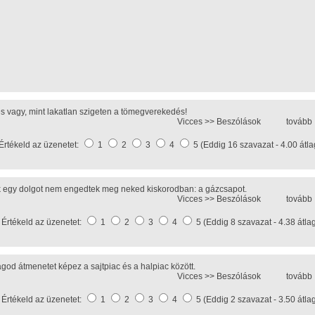
s vagy, mint lakatlan szigeten a tömegverekedés!
Vicces >>
Beszólások
tovább
Értékeld az üzenetet:
1
2
3
4
5 (Eddig 16 szavazat - 4.00 átla
 egy dolgot nem engedtek meg neked kiskorodban: a gázcsapot.
Vicces >>
Beszólások
tovább
Értékeld az üzenetet:
1
2
3
4
5 (Eddig 8 szavazat - 4.38 átla
agod átmenetet képez a sajtpiac és a halpiac között.
Vicces >>
Beszólások
tovább
Értékeld az üzenetet:
1
2
3
4
5 (Eddig 2 szavazat - 3.50 átla