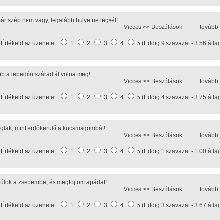
ár szép nem vagy, legalább hülye ne legyél!
Vicces >>
Beszólások
tovább
Értékeld az üzenetet:
1
2
3
4
5 (Eddig 9 szavazat - 3.56 átla
bb a lepedőn száradtál volna meg!
Vicces >>
Beszólások
tovább
Értékeld az üzenetet:
1
2
3
4
5 (Eddig 4 szavazat - 3.75 átla
úglak, mint erdőkerülő a kucsmagombát!
Vicces >>
Beszólások
tovább
Értékeld az üzenetet:
1
2
3
4
5 (Eddig 1 szavazat - 1.00 átla
úlok a zsebembe, és megfojtom apádat!
Vicces >>
Beszólások
tovább
Értékeld az üzenetet:
1
2
3
4
5 (Eddig 3 szavazat - 3.67 átla