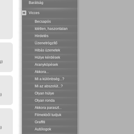
Barátság
Vicces
Becsapós
Idétlen, haszontalan
Hirdetés
Üzenetrögzítő
Hibás üzenetek
Hülye kérdések
g)
Aranyköpések
Akkora...
Mi a különbség...?
Mi az abszolút...?
Olyan hülye
g)
Olyan ronda
Akkora paraszt...
Filmekből tudjuk
Graffiti
g)
Autólogok