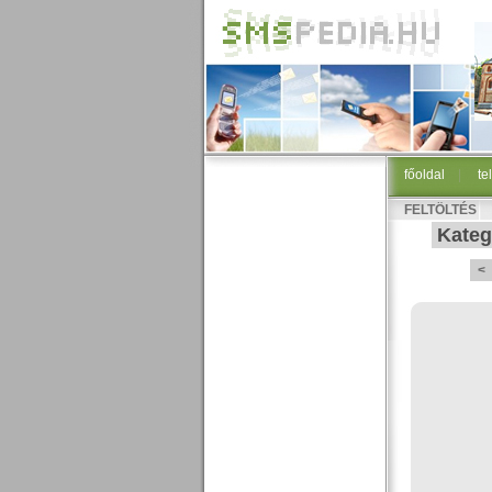
főoldal
|
te
FELTÖLTÉS
Kateg
<