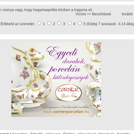
n csúnya vagy, hogy hagymaaprítás közben a hagyma sír.
Vicces >>
Beszólások
tovább
Értékeld az üzenetet:
1
2
3
4
5 (Eddig 7 szavazat - 4.14 átla