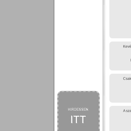
Kevé
Csak
A sz