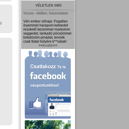
VÉLETLEN SMS
Vicces
-
Idétlen, haszontalan
Vén ember sóhaja: Fogatlan
g)
ínyemmel harapom kebledet
reszkető kezemmel markolom
seggedet, lankadó pöcsömmel
bökdösöm pinádat, lennék
csak fiatal hülyére k**nálak!
>>
tovább
<<