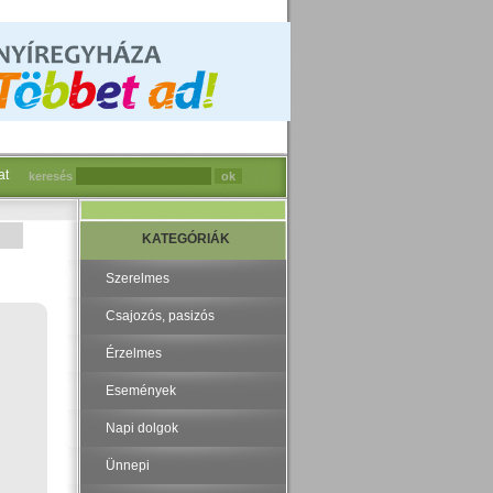
at
keresés
KATEGÓRIÁK
Szerelmes
Csajozós, pasizós
Érzelmes
Események
Napi dolgok
Ünnepi