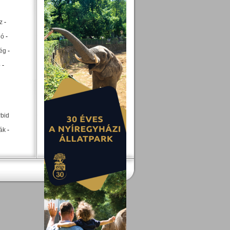
z
-
ió
-
ég
-
p
-
rbid
ák
-