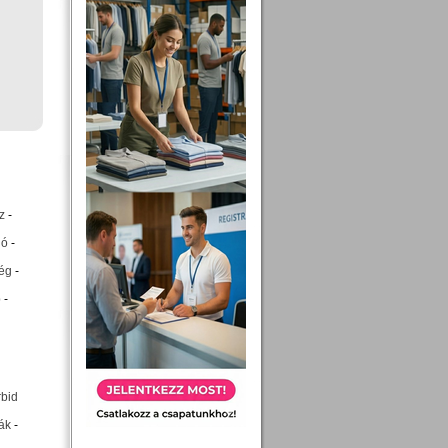
z
-
ió
-
ég
-
p
-
rbid
ák
-