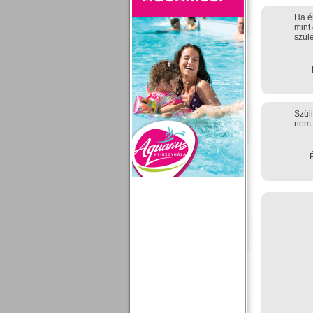
Ha é
mint
szül
Szül
nem 