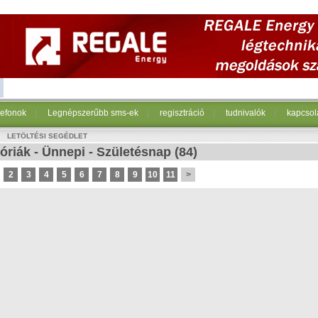
lefonok
|
Legnépszerűbb sms-ek
|
regisztráció
|
tudnivalók
|
kapcsol
LETÖLTÉSI SEGÉDLET
óriák
-
Ünnepi
-
Születésnap
(84)
2
3
4
5
6
7
8
9
10
11
>