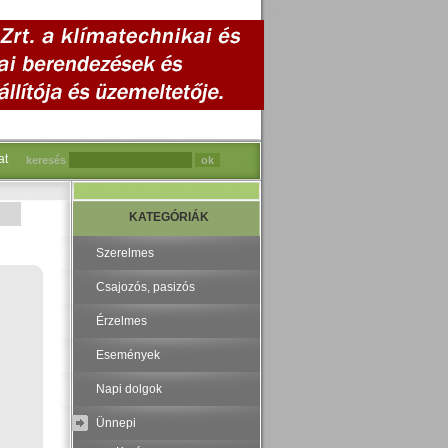
at
keresés
KATEGÓRIÁK
Szerelmes
Csajozós, pasizós
Érzelmes
Események
Napi dolgok
Ünnepi