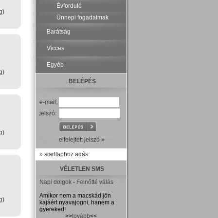
Évforduló
g)
Ünnepi fogadalmak
Barátság
Vicces
Egyéb
g)
BELÉPÉS
e-mail:
jelszó:
g)
elfelejtett jelszó »
» startlaphoz adás
VÉLETLEN SMS
Napi dolgok
-
Felnőtté válás
Amikor nem a macskád jön
g)
kajáért nyavajogni, hanem a
gyereked!
>>
tovább
<<