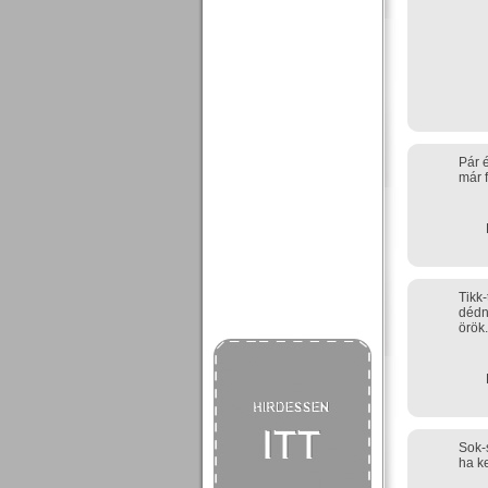
Pár 
már 
Tikk-
dédna
örök.
Sok-
ha k