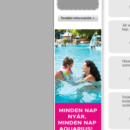
Jár 
kap, 
Olyan
szere
Szül
boldo
szüli