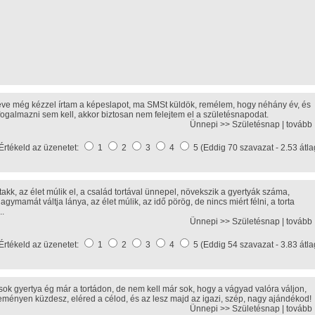
éve még kézzel írtam a képeslapot, ma SMSt küldök, remélem, hogy néhány év, és
fogalmazni sem kell, akkor biztosan nem felejtem el a születésnapodat.
Ünnepi >>
Születésnap
|
tovább
Értékeld az üzenetet:
1
2
3
4
5 (Eddig 70 szavazat - 2.53 átla
takk, az élet múlik el, a család tortával ünnepel, növekszik a gyertyák száma,
gymamát váltja lánya, az élet múlik, az idő pörög, de nincs miért félni, a torta
..
Ünnepi >>
Születésnap
|
tovább
Értékeld az üzenetet:
1
2
3
4
5 (Eddig 54 szavazat - 3.83 átla
sok gyertya ég már a tortádon, de nem kell már sok, hogy a vágyad valóra váljon,
eményen küzdesz, eléred a célod, és az lesz majd az igazi, szép, nagy ajándékod!
Ünnepi >>
Születésnap
|
tovább