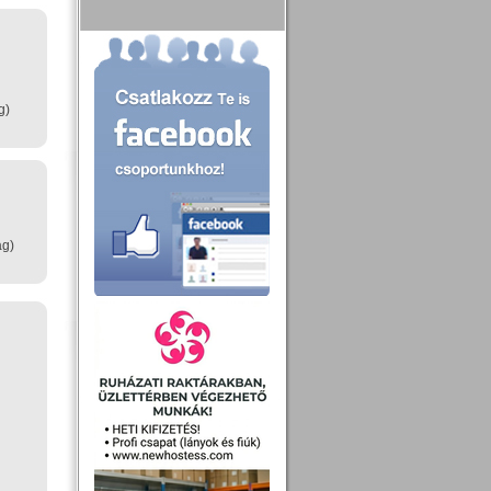
g)
ag)