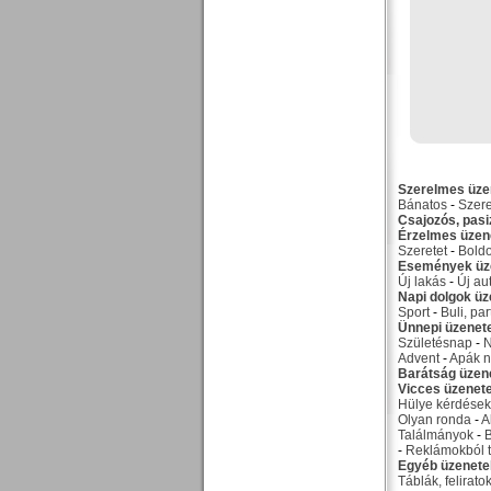
Szerelmes üze
Bánatos
-
Szer
Csajozós, pas
Érzelmes üzen
Szeretet
-
Bold
Események üz
Új lakás
-
Új au
Napi dolgok üz
Sport
-
Buli, par
Ünnepi üzenet
Születésnap
-
Advent
-
Apák n
Barátság üzen
Vicces üzenet
Hülye kérdések
Olyan ronda
-
A
Találmányok
-
-
Reklámokból t
Egyéb üzenete
Táblák, felirato