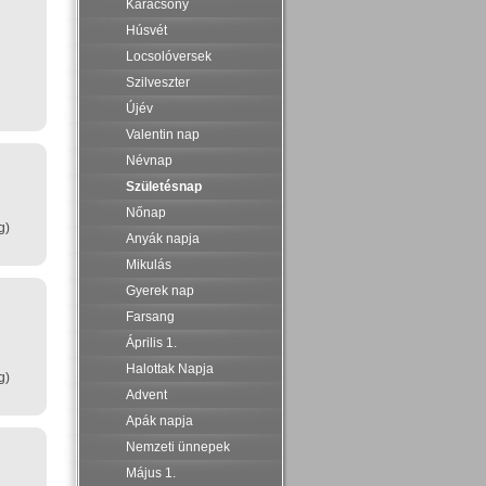
Karácsony
Húsvét
Locsolóversek
Szilveszter
Újév
Valentin nap
Névnap
Születésnap
Nőnap
g)
Anyák napja
Mikulás
Gyerek nap
Farsang
Április 1.
Halottak Napja
g)
Advent
Apák napja
Nemzeti ünnepek
Május 1.