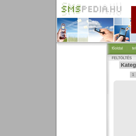
főoldal
|
te
FELTÖLTÉS
Kateg
1