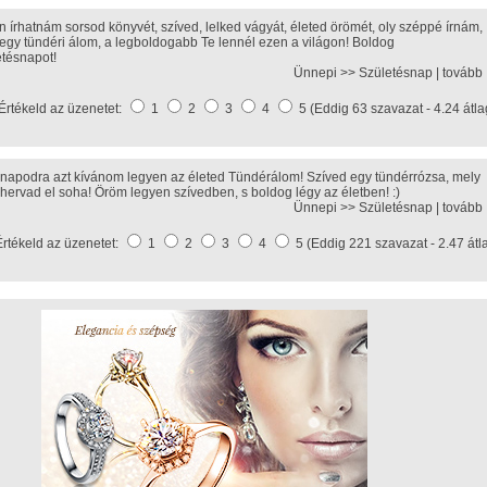
n írhatnám sorsod könyvét, szíved, lelked vágyát, életed örömét, oly széppé írnám,
 egy tündéri álom, a legboldogabb Te lennél ezen a világon! Boldog
etésnapot!
Ünnepi >>
Születésnap
|
tovább
Értékeld az üzenetet:
1
2
3
4
5 (Eddig 63 szavazat - 4.24 átla
inapodra azt kívánom legyen az életed Tündérálom! Szíved egy tündérrózsa, mely
hervad el soha! Öröm legyen szívedben, s boldog légy az életben! :)
Ünnepi >>
Születésnap
|
tovább
Értékeld az üzenetet:
1
2
3
4
5 (Eddig 221 szavazat - 2.47 átl