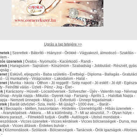
Ugrás a lap tetejére >>
netek
|
Szeretlek
-
Bátorító
-
Hiányzol
-
Örökké
-
Vágyakozó, álmodozó
-
Szakítás
-
elem
-
izós üzenetek
|
Óvatos
-
Nyomulós
-
Kacérkodó
-
Randi
-
etek
|
Haragszom
-
Sajnálom
-
Köszönöm
-
Szabadság
-
Jobbulást
-
Részvét, gyás
ogság
-
enet
|
Esküvő, eljegyzés
-
Baba születés
-
Érettségi
-
Diploma
-
Ballagás
-
Gratulác
tó
-
Új munkahely
-
Virágcsokor
-
Lakodalom
-
Halál
-
enet
|
Munka
-
Iskola
-
Otthon
-
Jó reggelt!
-
Szép napot!
-
Jó estét!
-
Jó éjt!
-
Egészs
ty
-
Felnőtté válás
-
Üzleti
-
Pénz
-
Jog
-
Élet
-
ek
|
Karácsony
-
Húsvét
-
Locsolóversek
-
Szilveszter
-
Újév
-
Valentin nap
-
Névna
Nőnap
-
Anyák napja
-
Mikulás
-
Gyerek nap
-
Farsang
-
Április 1.
-
Halottak Napja
-
apja
-
Nemzeti ünnepek
-
Május 1.
-
Évforduló
-
Ünnepi fogadalmak
-
etek
|
Baráti üdvözlet
-
Szia, Helló
-
Mi újság?
-
1000 éve...
-
Barát
-
ek
|
Becsapós
-
Idétlen, haszontalan
-
Hirdetés
-
Üzenetrögzítő
-
Hibás üzenetek
-
-
Aranyköpések
-
Akkora...
-
Mi a különbség...?
-
Mi az abszolút...?
-
Olyan hülye
-
kkora paraszt...
-
Filmekből tudjuk
-
Graffiti
-
Autólogok
-
Utolsó mondatok
-
Beszólások
-
Vicces üzenetek
-
Vicces kérdések
-
Vicces bölcsességek
-
Durva, mo
udjuk
-
Vicces állások
-
Érdekes bulvár
-
k
|
Közmondások
-
Szólások
-
Bölcsességek
-
Tanácsok
-
Örök igazságok
-
Aforizm
k
-