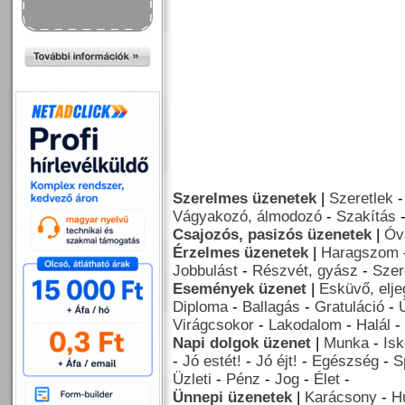
Szerelmes üzenetek
|
Szeretlek
Vágyakozó, álmodozó
-
Szakítás
Csajozós, pasizós üzenetek
|
Óv
Érzelmes üzenetek
|
Haragszom
Jobbulást
-
Részvét, gyász
-
Szer
Események üzenet
|
Esküvő, elj
Diploma
-
Ballagás
-
Gratuláció
-
Virágcsokor
-
Lakodalom
-
Halál
-
Napi dolgok üzenet
|
Munka
-
Isk
-
Jó estét!
-
Jó éjt!
-
Egészség
-
S
Üzleti
-
Pénz
-
Jog
-
Élet
-
Ünnepi üzenetek
|
Karácsony
-
H