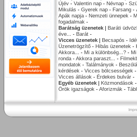
Újév
-
Valentin nap
-
Névnap
-
Szü
Mikulás
-
Gyerek nap
-
Farsang
-
Apák napja
-
Nemzeti ünnepek
-
M
fogadalmak
-
Barátság üzenetek
|
Baráti üdvöz
éve...
-
Barát
-
Vicces üzenetek
|
Becsapós
-
Idé
Üzenetrögzítő
-
Hibás üzenetek
-
Akkora...
-
Mi a különbség...?
-
Mi
ronda
-
Akkora paraszt...
-
Filmekb
mondatok
-
Találmányok
-
Beszól
kérdések
-
Vicces bölcsességek
Vicces állások
-
Érdekes bulvár
-
Egyéb üzenetek
|
Közmondások
Örök igazságok
-
Aforizmák
-
Tábl
Impr