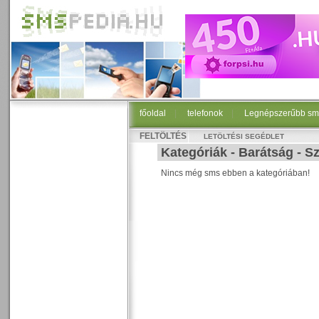
főoldal
|
telefonok
|
Legnépszerűbb sm
FELTÖLTÉS
LETÖLTÉSI SEGÉDLET
Kategóriák
-
Barátság
-
Sz
Nincs még sms ebben a kategóriában!