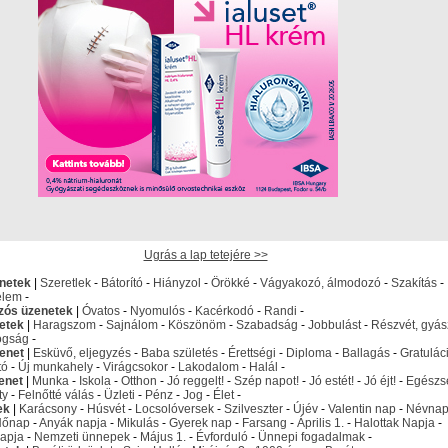
Ugrás a lap tetejére >>
netek
|
Szeretlek
-
Bátorító
-
Hiányzol
-
Örökké
-
Vágyakozó, álmodozó
-
Szakítás
-
elem
-
izós üzenetek
|
Óvatos
-
Nyomulós
-
Kacérkodó
-
Randi
-
etek
|
Haragszom
-
Sajnálom
-
Köszönöm
-
Szabadság
-
Jobbulást
-
Részvét, gyás
ogság
-
enet
|
Esküvő, eljegyzés
-
Baba születés
-
Érettségi
-
Diploma
-
Ballagás
-
Gratulác
tó
-
Új munkahely
-
Virágcsokor
-
Lakodalom
-
Halál
-
enet
|
Munka
-
Iskola
-
Otthon
-
Jó reggelt!
-
Szép napot!
-
Jó estét!
-
Jó éjt!
-
Egészs
ty
-
Felnőtté válás
-
Üzleti
-
Pénz
-
Jog
-
Élet
-
ek
|
Karácsony
-
Húsvét
-
Locsolóversek
-
Szilveszter
-
Újév
-
Valentin nap
-
Névna
Nőnap
-
Anyák napja
-
Mikulás
-
Gyerek nap
-
Farsang
-
Április 1.
-
Halottak Napja
-
apja
-
Nemzeti ünnepek
-
Május 1.
-
Évforduló
-
Ünnepi fogadalmak
-