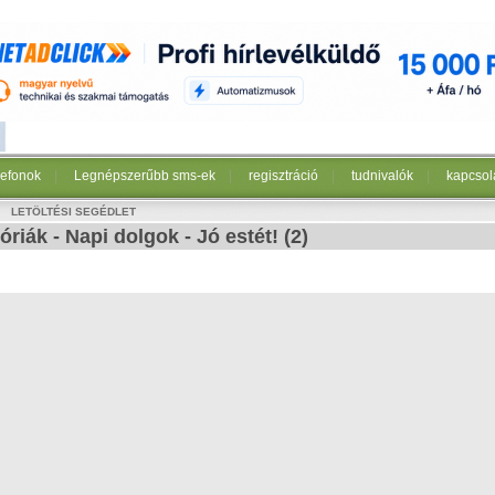
lefonok
|
Legnépszerűbb sms-ek
|
regisztráció
|
tudnivalók
|
kapcsol
LETÖLTÉSI SEGÉDLET
óriák
-
Napi dolgok
-
Jó estét!
(2)