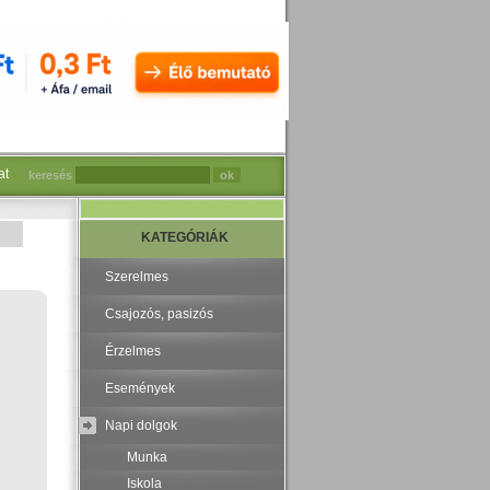
at
keresés
KATEGÓRIÁK
Szerelmes
Csajozós, pasizós
Érzelmes
Események
Napi dolgok
Munka
Iskola