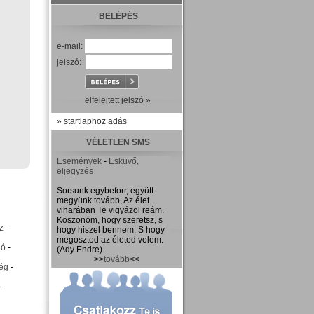
BELÉPÉS
e-mail:
jelszó:
elfelejtett jelszó »
» startlaphoz adás
VÉLETLEN SMS
Események
-
Esküvő,
eljegyzés
Sorsunk egybeforr, együtt
megyünk tovább, Az élet
viharában Te vigyázol reám.
Köszönöm, hogy szeretsz, s
z
-
hogy hiszel bennem, S hogy
megosztod az életed velem.
ió
-
(Ady Endre)
>>
tovább
<<
ég
-
p
-