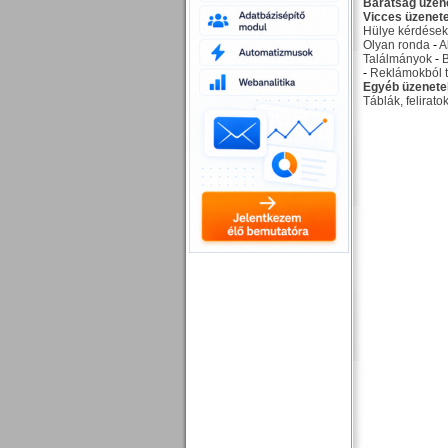
Barátság üzen
Vicces üzenet
Hülye kérdések
Olyan ronda
-
A
Találmányok
-
-
Reklámokból t
Egyéb üzenete
Táblák, felirato