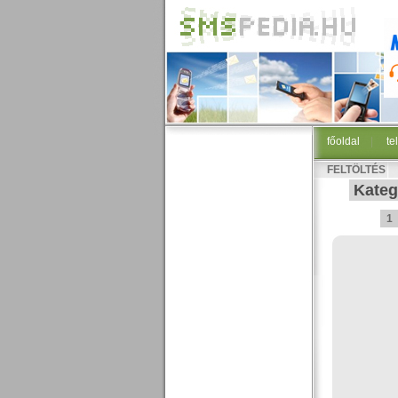
főoldal
|
te
FELTÖLTÉS
Kateg
1