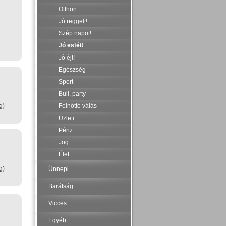
Otthon
Jó reggelt!
Szép napot!
Jó estét!
Jó éjt!
Egészség
Sport
Buli, party
g)
Felnőtté válás
Üzleti
Pénz
Jog
Élet
g)
Ünnepi
Barátság
Vicces
Egyéb