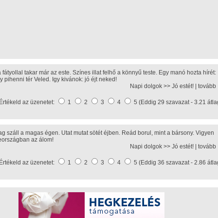
fátyollal takar már az este. Színes illat felhő a könnyű teste. Egy manó hozta hírét:
y pihenni tér Veled. Igy kivánok: jó éjt neked!
Napi dolgok >>
Jó estét!
|
tovább
Értékeld az üzenetet:
1
2
3
4
5 (Eddig 29 szavazat - 3.21 átla
lag száll a magas égen. Utat mutat sötét éjben. Reád borul, mint a bársony. Vigyen
országban az álom!
Napi dolgok >>
Jó estét!
|
tovább
Értékeld az üzenetet:
1
2
3
4
5 (Eddig 36 szavazat - 2.86 átla