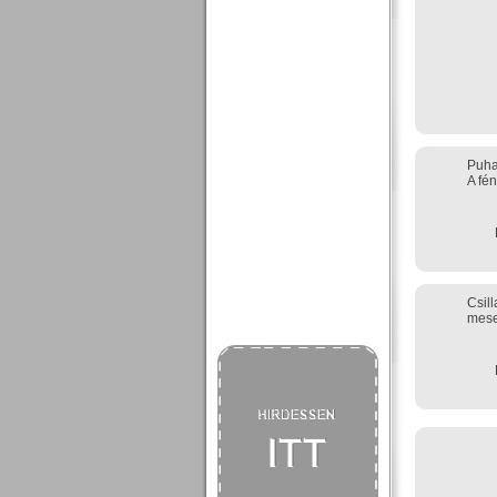
Puha 
A fén
Csil
mese