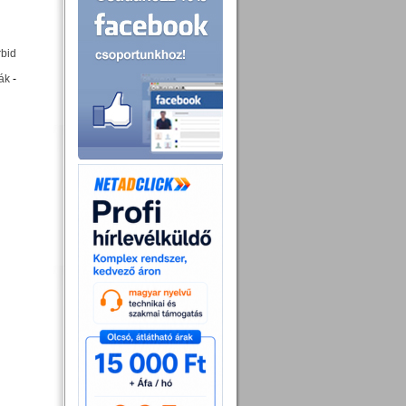
rbid
ák
-