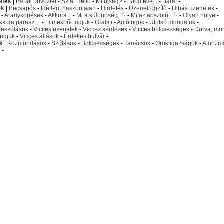
etek
|
Baráti üdvözlet
-
Szia, Helló
-
Mi újság?
-
1000 éve...
-
Barát
-
ek
|
Becsapós
-
Idétlen, haszontalan
-
Hirdetés
-
Üzenetrögzítő
-
Hibás üzenetek
-
-
Aranyköpések
-
Akkora...
-
Mi a különbség...?
-
Mi az abszolút...?
-
Olyan hülye
-
kkora paraszt...
-
Filmekből tudjuk
-
Graffiti
-
Autólogok
-
Utolsó mondatok
-
Beszólások
-
Vicces üzenetek
-
Vicces kérdések
-
Vicces bölcsességek
-
Durva, mo
udjuk
-
Vicces állások
-
Érdekes bulvár
-
k
|
Közmondások
-
Szólások
-
Bölcsességek
-
Tanácsok
-
Örök igazságok
-
Aforizm
k
-