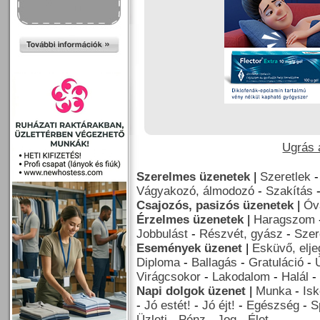
Ugrás a
Szerelmes üzenetek
|
Szeretlek
Vágyakozó, álmodozó
-
Szakítás
Csajozós, pasizós üzenetek
|
Óv
Érzelmes üzenetek
|
Haragszom
Jobbulást
-
Részvét, gyász
-
Szer
Események üzenet
|
Esküvő, elj
Diploma
-
Ballagás
-
Gratuláció
-
Virágcsokor
-
Lakodalom
-
Halál
-
Napi dolgok üzenet
|
Munka
-
Isk
-
Jó estét!
-
Jó éjt!
-
Egészség
-
S
Üzleti
-
Pénz
-
Jog
-
Élet
-