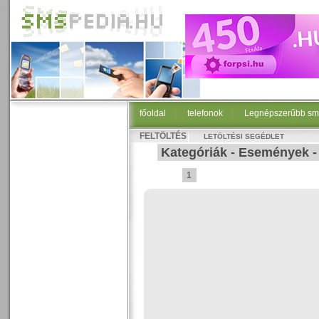
főoldal
|
telefonok
|
Legnépszerűbb sm
FELTÖLTÉS
LETÖLTÉSI SEGÉDLET
Kategóriák
-
Események
1