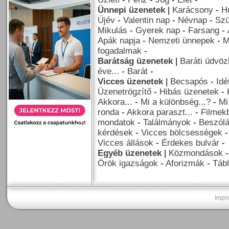
Ünnepi üzenetek
|
Karácsony
-
H
Újév
-
Valentin nap
-
Névnap
-
Szü
Mikulás
-
Gyerek nap
-
Farsang
-
Apák napja
-
Nemzeti ünnepek
-
M
fogadalmak
-
Barátság üzenetek
|
Baráti üdvöz
éve...
-
Barát
-
Vicces üzenetek
|
Becsapós
-
Idé
Üzenetrögzítő
-
Hibás üzenetek
-
Akkora...
-
Mi a különbség...?
-
Mi
ronda
-
Akkora paraszt...
-
Filmekb
mondatok
-
Találmányok
-
Beszól
kérdések
-
Vicces bölcsességek
Vicces állások
-
Érdekes bulvár
-
Egyéb üzenetek
|
Közmondások
Örök igazságok
-
Aforizmák
-
Tábl
Impr