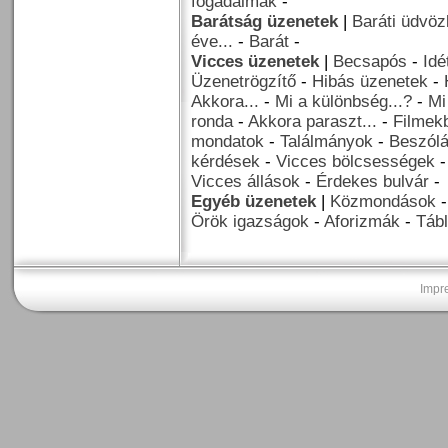
fogadalmak
-
Barátság üzenetek
|
Baráti üdvöz
éve...
-
Barát
-
Vicces üzenetek
|
Becsapós
-
Idé
Üzenetrögzítő
-
Hibás üzenetek
-
Akkora...
-
Mi a különbség...?
-
Mi
ronda
-
Akkora paraszt...
-
Filmekb
mondatok
-
Találmányok
-
Beszól
kérdések
-
Vicces bölcsességek
Vicces állások
-
Érdekes bulvár
-
Egyéb üzenetek
|
Közmondások
Örök igazságok
-
Aforizmák
-
Tábl
Impr