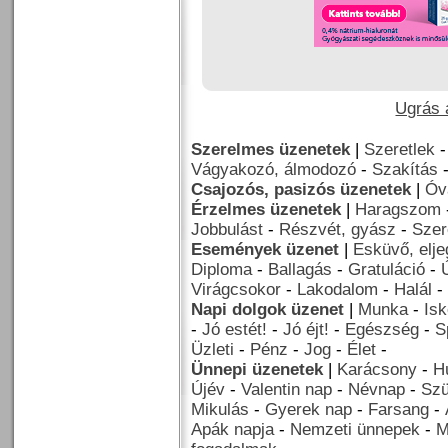
Ugrás a
Szerelmes üzenetek
|
Szeretlek
Vágyakozó, álmodozó
-
Szakítás
Csajozós, pasizós üzenetek
|
Óv
Érzelmes üzenetek
|
Haragszom
Jobbulást
-
Részvét, gyász
-
Szer
Események üzenet
|
Esküvő, elj
Diploma
-
Ballagás
-
Gratuláció
-
Virágcsokor
-
Lakodalom
-
Halál
-
Napi dolgok üzenet
|
Munka
-
Isk
-
Jó estét!
-
Jó éjt!
-
Egészség
-
S
Üzleti
-
Pénz
-
Jog
-
Élet
-
Ünnepi üzenetek
|
Karácsony
-
H
Újév
-
Valentin nap
-
Névnap
-
Szü
Mikulás
-
Gyerek nap
-
Farsang
-
Apák napja
-
Nemzeti ünnepek
-
M