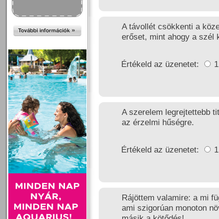
A távollét csökkenti a köz
erőset, mint ahogy a szél k
Értékeld az üzenetet:
A szerelem legrejtettebb t
az érzelmi hűségre.
Értékeld az üzenetet:
Rájöttem valamire: a mi f
ami szigorúan monoton növ
másik a kötődés!