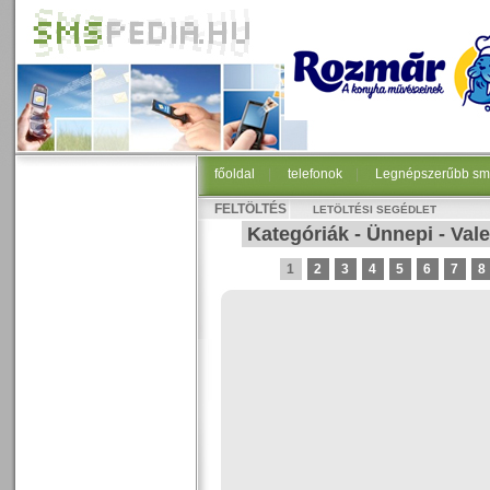
főoldal
|
telefonok
|
Legnépszerűbb sm
FELTÖLTÉS
LETÖLTÉSI SEGÉDLET
Kategóriák
-
Ünnepi
-
Vale
1
2
3
4
5
6
7
8