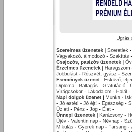
Ugrás a
Szerelmes üzenetek
|
Szeretlek
Vágyakozó, álmodozó
-
Szakítás
Csajozós, pasizós üzenetek
|
Óv
Érzelmes üzenetek
|
Haragszom
Jobbulást
-
Részvét, gyász
-
Szer
Események üzenet
|
Esküvő, elj
Diploma
-
Ballagás
-
Gratuláció
-
Virágcsokor
-
Lakodalom
-
Halál
-
Napi dolgok üzenet
|
Munka
-
Isk
-
Jó estét!
-
Jó éjt!
-
Egészség
-
S
Üzleti
-
Pénz
-
Jog
-
Élet
-
Ünnepi üzenetek
|
Karácsony
-
H
Újév
-
Valentin nap
-
Névnap
-
Szü
Mikulás
-
Gyerek nap
-
Farsang
-