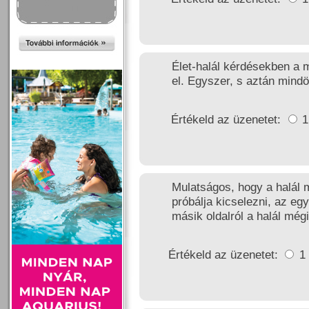
Élet-halál kérdésekben a m
el. Egyszer, s aztán mind
Értékeld az üzenetet:
Mulatságos, hogy a halál 
próbálja kicselezni, az eg
másik oldalról a halál mégi
Értékeld az üzenetet:
1