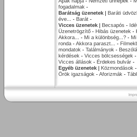
Apák napja
-
Nemzeti ünnepek
-
M
fogadalmak
-
Barátság üzenetek
|
Baráti üdvöz
éve...
-
Barát
-
Vicces üzenetek
|
Becsapós
-
Idé
Üzenetrögzítő
-
Hibás üzenetek
-
Akkora...
-
Mi a különbség...?
-
Mi
ronda
-
Akkora paraszt...
-
Filmekb
mondatok
-
Találmányok
-
Beszól
kérdések
-
Vicces bölcsességek
Vicces állások
-
Érdekes bulvár
-
Egyéb üzenetek
|
Közmondások
Örök igazságok
-
Aforizmák
-
Tábl
Impr