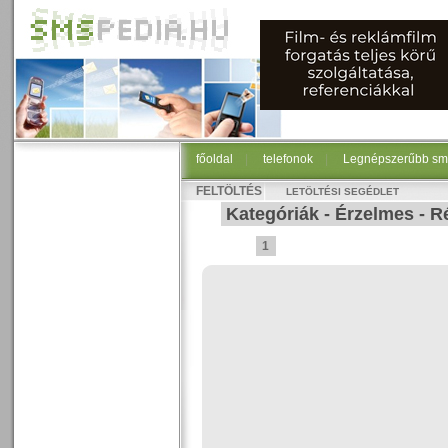
főoldal
|
telefonok
|
Legnépszerűbb sm
FELTÖLTÉS
LETÖLTÉSI SEGÉDLET
Kategóriák
-
Érzelmes
-
R
1