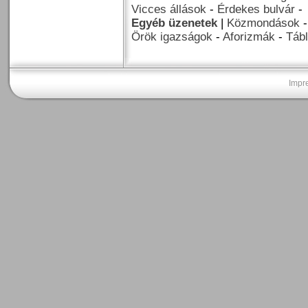
Vicces állások
-
Érdekes bulvár
-
Egyéb üzenetek
|
Közmondások
Örök igazságok
-
Aforizmák
-
Tábl
Impr