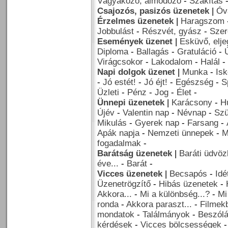
Vágyakozó, álmodozó
-
Szakítás
Csajozós, pasizós üzenetek
|
Óv
Érzelmes üzenetek
|
Haragszom
Jobbulást
-
Részvét, gyász
-
Szer
Események üzenet
|
Esküvő, elj
Diploma
-
Ballagás
-
Gratuláció
-
Virágcsokor
-
Lakodalom
-
Halál
-
Napi dolgok üzenet
|
Munka
-
Isk
-
Jó estét!
-
Jó éjt!
-
Egészség
-
S
Üzleti
-
Pénz
-
Jog
-
Élet
-
Ünnepi üzenetek
|
Karácsony
-
H
Újév
-
Valentin nap
-
Névnap
-
Szü
Mikulás
-
Gyerek nap
-
Farsang
-
Apák napja
-
Nemzeti ünnepek
-
M
fogadalmak
-
Barátság üzenetek
|
Baráti üdvöz
éve...
-
Barát
-
Vicces üzenetek
|
Becsapós
-
Idé
Üzenetrögzítő
-
Hibás üzenetek
-
Akkora...
-
Mi a különbség...?
-
Mi
ronda
-
Akkora paraszt...
-
Filmekb
mondatok
-
Találmányok
-
Beszól
kérdések
-
Vicces bölcsességek