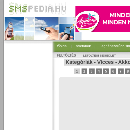
főoldal
|
telefonok
|
Legnépszerűbb sm
FELTÖLTÉS
LETÖLTÉSI SEGÉDLET
Kategóriák
-
Vicces
-
Akko
1
2
3
4
5
6
7
8