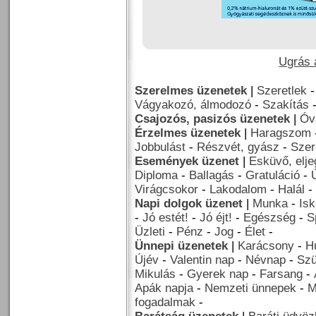
Ugrás a
Szerelmes üzenetek
|
Szeretlek
Vágyakozó, álmodozó
-
Szakítás
Csajozós, pasizós üzenetek
|
Óv
Érzelmes üzenetek
|
Haragszom
Jobbulást
-
Részvét, gyász
-
Szer
Események üzenet
|
Esküvő, elj
Diploma
-
Ballagás
-
Gratuláció
-
Virágcsokor
-
Lakodalom
-
Halál
-
Napi dolgok üzenet
|
Munka
-
Isk
-
Jó estét!
-
Jó éjt!
-
Egészség
-
S
Üzleti
-
Pénz
-
Jog
-
Élet
-
Ünnepi üzenetek
|
Karácsony
-
H
Újév
-
Valentin nap
-
Névnap
-
Szü
Mikulás
-
Gyerek nap
-
Farsang
-
Apák napja
-
Nemzeti ünnepek
-
M
fogadalmak
-