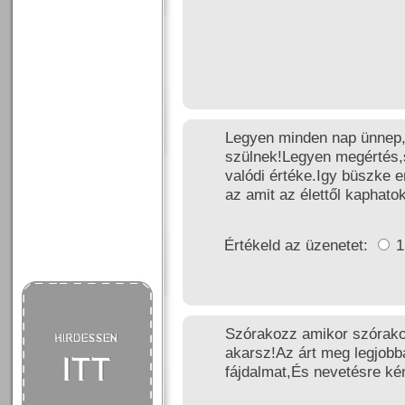
Legyen minden nap ünnep,
szülnek!Legyen megértés,s
valódi értéke.Igy büszke
az amit az élettől kaphatok
Értékeld az üzenetet:
Szórakozz amikor szórakoz
akarsz!Az árt meg legjob
fájdalmat,És nevetésre ké