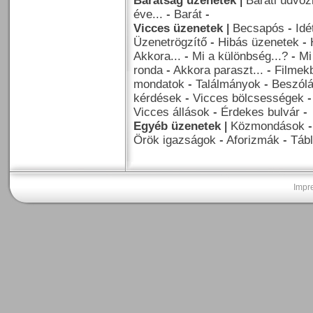
Barátság üzenetek
|
Baráti üdvöz
éve...
-
Barát
-
Vicces üzenetek
|
Becsapós
-
Idé
Üzenetrögzítő
-
Hibás üzenetek
-
Akkora...
-
Mi a különbség...?
-
Mi
ronda
-
Akkora paraszt...
-
Filmekb
mondatok
-
Találmányok
-
Beszól
kérdések
-
Vicces bölcsességek
Vicces állások
-
Érdekes bulvár
-
Egyéb üzenetek
|
Közmondások
Örök igazságok
-
Aforizmák
-
Tábl
Impr