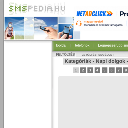
főoldal
|
telefonok
|
Legnépszerűbb sm
FELTÖLTÉS
LETÖLTÉSI SEGÉDLET
Kategóriák
-
Napi dolgok
1
2
3
4
5
6
7
8