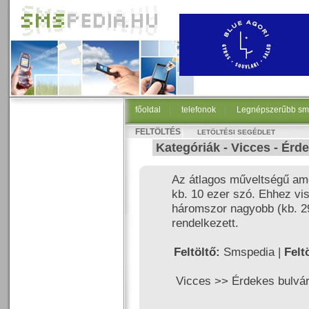
főoldal
|
telefonok
|
Legnépszerűbb sm
FELTÖLTÉS
LETÖLTÉSI SEGÉDLET
Kategóriák -
Vicces
-
Érde
Az átlagos műveltségű ame
kb. 10 ezer szó. Ehhez v
háromszor nagyobb (kb. 2
rendelkezett.
Feltöltő:
Smspedia |
Felt
Vicces >>
Érdekes bulvá