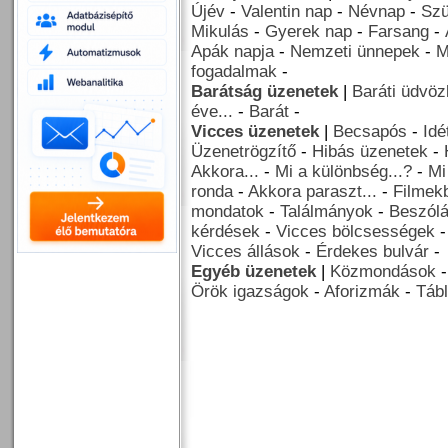
Újév
-
Valentin nap
-
Névnap
-
Szü
Mikulás
-
Gyerek nap
-
Farsang
-
Apák napja
-
Nemzeti ünnepek
-
M
fogadalmak
-
Barátság üzenetek
|
Baráti üdvöz
éve...
-
Barát
-
Vicces üzenetek
|
Becsapós
-
Idé
Üzenetrögzítő
-
Hibás üzenetek
-
Akkora...
-
Mi a különbség...?
-
Mi
ronda
-
Akkora paraszt...
-
Filmekb
mondatok
-
Találmányok
-
Beszól
kérdések
-
Vicces bölcsességek
Vicces állások
-
Érdekes bulvár
-
Egyéb üzenetek
|
Közmondások
Örök igazságok
-
Aforizmák
-
Tábl