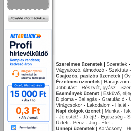
Szerelmes üzenetek
|
Szeretlek
Vágyakozó, álmodozó
-
Szakítás
Csajozós, pasizós üzenetek
|
Óv
Érzelmes üzenetek
|
Haragszom
Jobbulást
-
Részvét, gyász
-
Szer
Események üzenet
|
Esküvő, elj
Diploma
-
Ballagás
-
Gratuláció
-
Virágcsokor
-
Lakodalom
-
Halál
-
Napi dolgok üzenet
|
Munka
-
Isk
-
Jó estét!
-
Jó éjt!
-
Egészség
-
S
Üzleti
-
Pénz
-
Jog
-
Élet
-
Ünnepi üzenetek
|
Karácsony
-
H