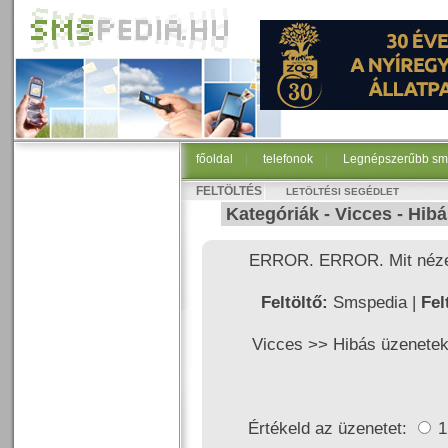
főoldal
|
telefonok
|
Legnépszerűbb sm
FELTÖLTÉS
LETÖLTÉSI SEGÉDLET
Kategóriák -
Vicces
-
Hibá
ERROR. ERROR. Mit nézel
Feltöltő:
Smspedia |
Fel
Vicces >>
Hibás üzenete
Értékeld az üzenetet: