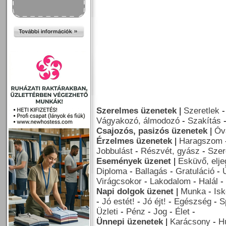
Szerelmes üzenetek
|
Szeretlek
Vágyakozó, álmodozó
-
Szakítás
Csajozós, pasizós üzenetek
|
Óv
Érzelmes üzenetek
|
Haragszom
Jobbulást
-
Részvét, gyász
-
Szer
Események üzenet
|
Esküvő, elj
Diploma
-
Ballagás
-
Gratuláció
-
Virágcsokor
-
Lakodalom
-
Halál
-
Napi dolgok üzenet
|
Munka
-
Isk
-
Jó estét!
-
Jó éjt!
-
Egészség
-
S
Üzleti
-
Pénz
-
Jog
-
Élet
-
Ünnepi üzenetek
|
Karácsony
-
H