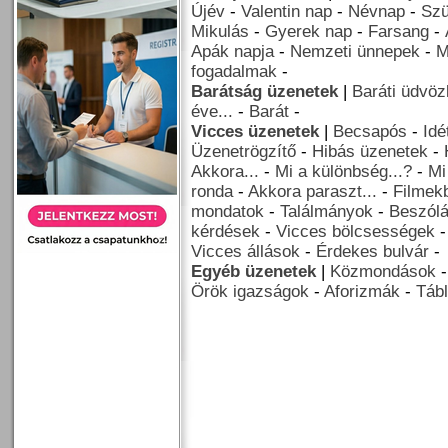
Újév
-
Valentin nap
-
Névnap
-
Szü
Mikulás
-
Gyerek nap
-
Farsang
-
Apák napja
-
Nemzeti ünnepek
-
M
fogadalmak
-
Barátság üzenetek
|
Baráti üdvöz
éve...
-
Barát
-
Vicces üzenetek
|
Becsapós
-
Idé
Üzenetrögzítő
-
Hibás üzenetek
-
Akkora...
-
Mi a különbség...?
-
Mi
ronda
-
Akkora paraszt...
-
Filmekb
mondatok
-
Találmányok
-
Beszól
kérdések
-
Vicces bölcsességek
Vicces állások
-
Érdekes bulvár
-
Egyéb üzenetek
|
Közmondások
Örök igazságok
-
Aforizmák
-
Tábl