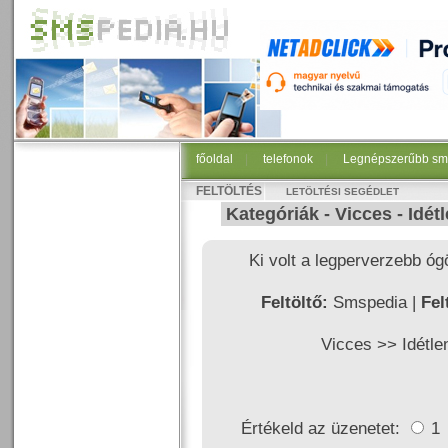
főoldal
|
telefonok
|
Legnépszerűbb sm
FELTÖLTÉS
LETÖLTÉSI SEGÉDLET
Kategóriák -
Vicces
-
Idét
Ki volt a legperverzebb ógö
Feltöltő:
Smspedia |
Fel
Vicces >>
Idétle
Értékeld az üzenetet:
1