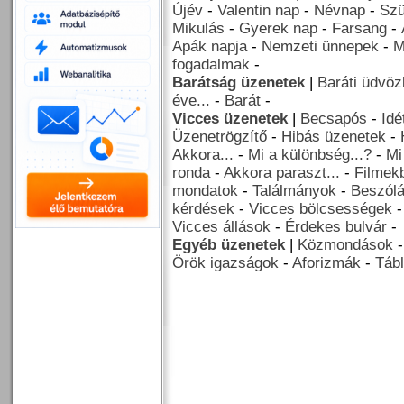
Újév
-
Valentin nap
-
Névnap
-
Szü
Mikulás
-
Gyerek nap
-
Farsang
-
Apák napja
-
Nemzeti ünnepek
-
M
fogadalmak
-
Barátság üzenetek
|
Baráti üdvöz
éve...
-
Barát
-
Vicces üzenetek
|
Becsapós
-
Idé
Üzenetrögzítő
-
Hibás üzenetek
-
Akkora...
-
Mi a különbség...?
-
Mi
ronda
-
Akkora paraszt...
-
Filmekb
mondatok
-
Találmányok
-
Beszól
kérdések
-
Vicces bölcsességek
Vicces állások
-
Érdekes bulvár
-
Egyéb üzenetek
|
Közmondások
Örök igazságok
-
Aforizmák
-
Tábl