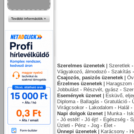
Szerelmes üzenetek
|
Szeretlek
Vágyakozó, álmodozó
-
Szakítás
Csajozós, pasizós üzenetek
|
Óv
Érzelmes üzenetek
|
Haragszom
Jobbulást
-
Részvét, gyász
-
Szer
Események üzenet
|
Esküvő, elj
Diploma
-
Ballagás
-
Gratuláció
-
Virágcsokor
-
Lakodalom
-
Halál
-
Napi dolgok üzenet
|
Munka
-
Isk
-
Jó estét!
-
Jó éjt!
-
Egészség
-
S
Üzleti
-
Pénz
-
Jog
-
Élet
-
Ünnepi üzenetek
|
Karácsony
-
H