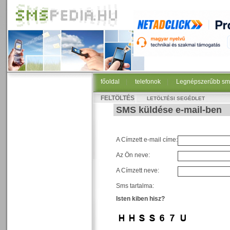
főoldal
|
telefonok
|
Legnépszerűbb sm
FELTÖLTÉS
LETÖLTÉSI SEGÉDLET
SMS küldése e-mail-ben
A Címzett e-mail címe:
Az Ön neve:
A Címzett neve:
Sms tartalma:
Isten kiben hisz?