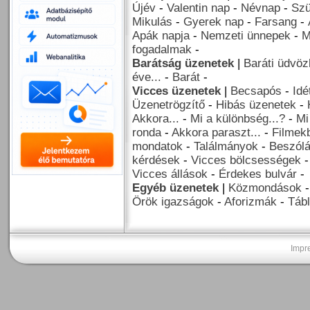
Újév
-
Valentin nap
-
Névnap
-
Szü
Mikulás
-
Gyerek nap
-
Farsang
-
Apák napja
-
Nemzeti ünnepek
-
M
fogadalmak
-
Barátság üzenetek
|
Baráti üdvöz
éve...
-
Barát
-
Vicces üzenetek
|
Becsapós
-
Idé
Üzenetrögzítő
-
Hibás üzenetek
-
Akkora...
-
Mi a különbség...?
-
Mi
ronda
-
Akkora paraszt...
-
Filmekb
mondatok
-
Találmányok
-
Beszól
kérdések
-
Vicces bölcsességek
Vicces állások
-
Érdekes bulvár
-
Egyéb üzenetek
|
Közmondások
Örök igazságok
-
Aforizmák
-
Tábl
Impr