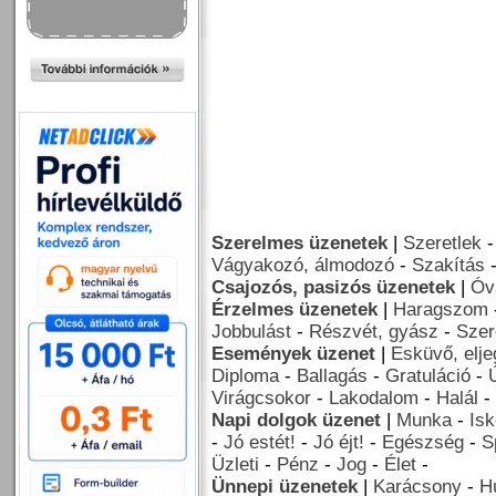
Szerelmes üzenetek
|
Szeretlek
Vágyakozó, álmodozó
-
Szakítás
Csajozós, pasizós üzenetek
|
Óv
Érzelmes üzenetek
|
Haragszom
Jobbulást
-
Részvét, gyász
-
Szer
Események üzenet
|
Esküvő, elj
Diploma
-
Ballagás
-
Gratuláció
-
Virágcsokor
-
Lakodalom
-
Halál
-
Napi dolgok üzenet
|
Munka
-
Isk
-
Jó estét!
-
Jó éjt!
-
Egészség
-
S
Üzleti
-
Pénz
-
Jog
-
Élet
-
Ünnepi üzenetek
|
Karácsony
-
H