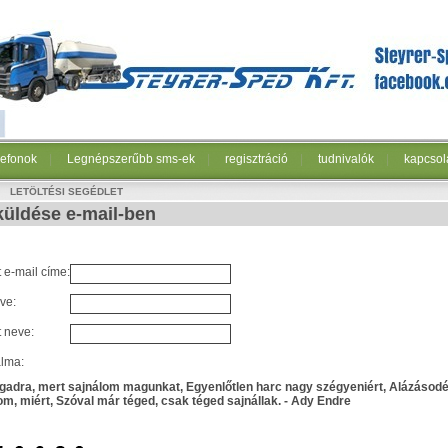
lefonok
|
Legnépszerűbb sms-ek
|
regisztráció
|
tudnivalók
|
kapcsol
LETÖLTÉSI SEGÉDLET
üldése e-mail-ben
 e-mail címe:
ve:
t neve:
alma:
adra, mert sajnálom magunkat, Egyenlőtlen harc nagy szégyeniért, Alázásodé
m, miért, Szóval már téged, csak téged sajnállak. - Ady Endre