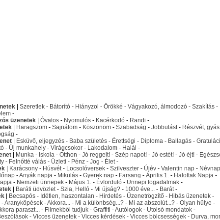
netek
|
Szeretlek
-
Bátorító
-
Hiányzol
-
Örökké
-
Vágyakozó, álmodozó
-
Szakítás
-
elem
-
izós üzenetek
|
Óvatos
-
Nyomulós
-
Kacérkodó
-
Randi
-
etek
|
Haragszom
-
Sajnálom
-
Köszönöm
-
Szabadság
-
Jobbulást
-
Részvét, gyás
ogság
-
enet
|
Esküvő, eljegyzés
-
Baba születés
-
Érettségi
-
Diploma
-
Ballagás
-
Gratulác
tó
-
Új munkahely
-
Virágcsokor
-
Lakodalom
-
Halál
-
enet
|
Munka
-
Iskola
-
Otthon
-
Jó reggelt!
-
Szép napot!
-
Jó estét!
-
Jó éjt!
-
Egészs
ty
-
Felnőtté válás
-
Üzleti
-
Pénz
-
Jog
-
Élet
-
ek
|
Karácsony
-
Húsvét
-
Locsolóversek
-
Szilveszter
-
Újév
-
Valentin nap
-
Névna
Nőnap
-
Anyák napja
-
Mikulás
-
Gyerek nap
-
Farsang
-
Április 1.
-
Halottak Napja
-
apja
-
Nemzeti ünnepek
-
Május 1.
-
Évforduló
-
Ünnepi fogadalmak
-
etek
|
Baráti üdvözlet
-
Szia, Helló
-
Mi újság?
-
1000 éve...
-
Barát
-
ek
|
Becsapós
-
Idétlen, haszontalan
-
Hirdetés
-
Üzenetrögzítő
-
Hibás üzenetek
-
-
Aranyköpések
-
Akkora...
-
Mi a különbség...?
-
Mi az abszolút...?
-
Olyan hülye
-
kkora paraszt...
-
Filmekből tudjuk
-
Graffiti
-
Autólogok
-
Utolsó mondatok
-
Beszólások
-
Vicces üzenetek
-
Vicces kérdések
-
Vicces bölcsességek
-
Durva, mo