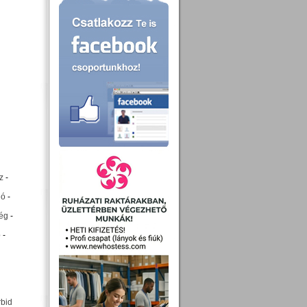
z
-
ió
-
ég
-
p
-
rbid