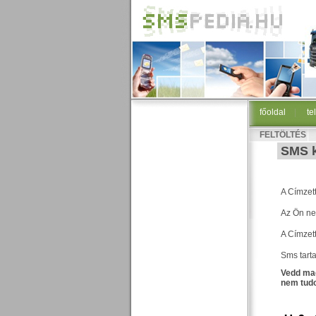
főoldal
|
te
FELTÖLTÉS
SMS k
A Címzett
Az Ön ne
A Címzet
Sms tart
Vedd mag
nem tudo