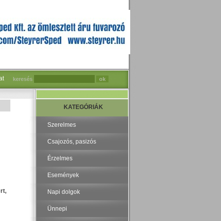
at
keresés
KATEGÓRIÁK
Szerelmes
Csajozós, pasizós
Érzelmes
Események
rt,
Napi dolgok
Ünnepi