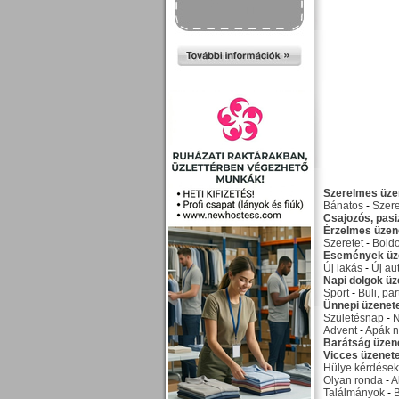
Szerelmes üze
Bánatos
-
Szer
Csajozós, pas
Érzelmes üzen
Szeretet
-
Bold
Események üz
Új lakás
-
Új au
Napi dolgok üz
Sport
-
Buli, par
Ünnepi üzenet
Születésnap
-
Advent
-
Apák n
Barátság üzen
Vicces üzenet
Hülye kérdések
Olyan ronda
-
A
Találmányok
-