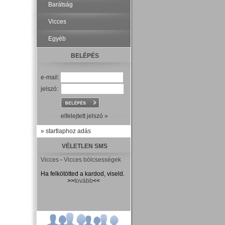
Barátság
Vicces
Egyéb
BELÉPÉS
e-mail:
jelszó:
elfelejtett jelszó »
» startlaphoz adás
VÉLETLEN SMS
Vicces
-
Vicces bölcsességek
Ha felkötötted a kardod, viseld.
>>
tovább
<<