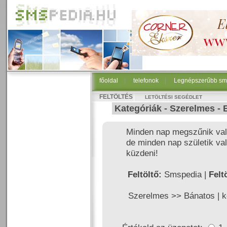
főoldal
|
telefonok
|
Legnépszerűbb sm
FELTÖLTÉS
LETÖLTÉSI SEGÉDLET
Kategóriák -
Szerelmes
-
Minden nap megszűnik val
de minden nap születik va
küzdeni!
Feltöltő:
Smspedia |
Felt
Szerelmes >>
Bánatos
|
k