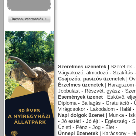
Szerelmes üzenetek
|
Szeretlek
Vágyakozó, álmodozó
-
Szakítás
Csajozós, pasizós üzenetek
|
Óv
Érzelmes üzenetek
|
Haragszom
Jobbulást
-
Részvét, gyász
-
Szer
Események üzenet
|
Esküvő, elj
Diploma
-
Ballagás
-
Gratuláció
-
Virágcsokor
-
Lakodalom
-
Halál
-
Napi dolgok üzenet
|
Munka
-
Isk
-
Jó estét!
-
Jó éjt!
-
Egészség
-
S
Üzleti
-
Pénz
-
Jog
-
Élet
-
Ünnepi üzenetek
|
Karácsony
-
H