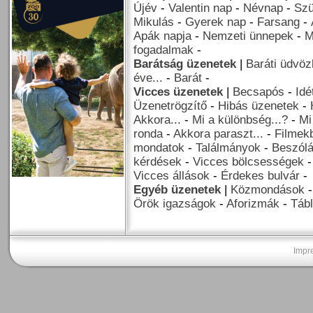
Újév
-
Valentin nap
-
Névnap
-
Szü
Mikulás
-
Gyerek nap
-
Farsang
-
Apák napja
-
Nemzeti ünnepek
-
M
fogadalmak
-
Barátság üzenetek
|
Baráti üdvöz
éve...
-
Barát
-
Vicces üzenetek
|
Becsapós
-
Idé
Üzenetrögzítő
-
Hibás üzenetek
-
Akkora...
-
Mi a különbség...?
-
Mi
ronda
-
Akkora paraszt...
-
Filmekb
mondatok
-
Találmányok
-
Beszól
kérdések
-
Vicces bölcsességek
Vicces állások
-
Érdekes bulvár
-
Egyéb üzenetek
|
Közmondások
Örök igazságok
-
Aforizmák
-
Tábl
Impr