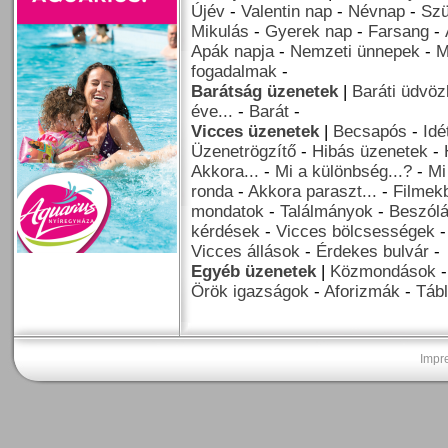
Újév
-
Valentin nap
-
Névnap
-
Szü
Mikulás
-
Gyerek nap
-
Farsang
-
Apák napja
-
Nemzeti ünnepek
-
M
fogadalmak
-
Barátság üzenetek
|
Baráti üdvöz
éve...
-
Barát
-
Vicces üzenetek
|
Becsapós
-
Idé
Üzenetrögzítő
-
Hibás üzenetek
-
Akkora...
-
Mi a különbség...?
-
Mi
ronda
-
Akkora paraszt...
-
Filmekb
mondatok
-
Találmányok
-
Beszól
kérdések
-
Vicces bölcsességek
Vicces állások
-
Érdekes bulvár
-
Egyéb üzenetek
|
Közmondások
Örök igazságok
-
Aforizmák
-
Tábl
Impr