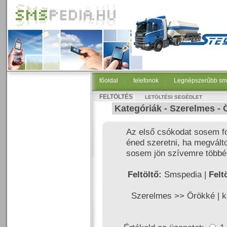
főoldal
|
telefonok
|
Legnépszerűbb sm
FELTÖLTÉS
LETÖLTÉSI SEGÉDLET
Kategóriák -
Szerelmes
-
Az első csókodat sosem fo
éned szeretni, ha megvált
sosem jön szívemre többé 
Feltöltő:
Smspedia |
Felt
Szerelmes >>
Örökké
|
k