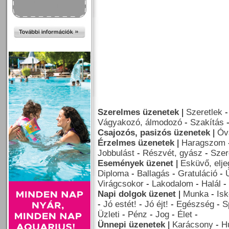
Szerelmes üzenetek
|
Szeretlek
Vágyakozó, álmodozó
-
Szakítás
Csajozós, pasizós üzenetek
|
Óv
Érzelmes üzenetek
|
Haragszom
Jobbulást
-
Részvét, gyász
-
Szer
Események üzenet
|
Esküvő, elj
Diploma
-
Ballagás
-
Gratuláció
-
Virágcsokor
-
Lakodalom
-
Halál
-
Napi dolgok üzenet
|
Munka
-
Isk
-
Jó estét!
-
Jó éjt!
-
Egészség
-
S
Üzleti
-
Pénz
-
Jog
-
Élet
-
Ünnepi üzenetek
|
Karácsony
-
H