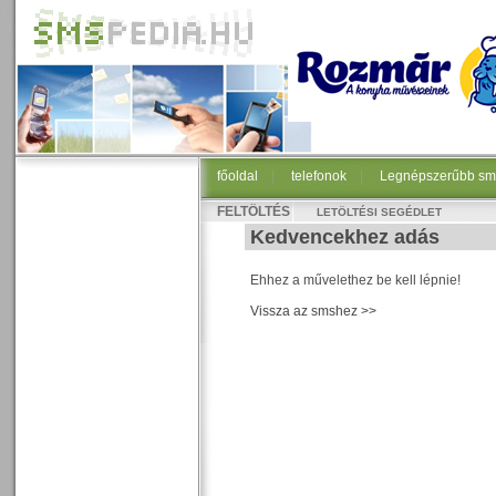
főoldal
|
telefonok
|
Legnépszerűbb sm
FELTÖLTÉS
LETÖLTÉSI SEGÉDLET
Kedvencekhez adás
Ehhez a művelethez be kell lépnie!
Vissza az smshez >>