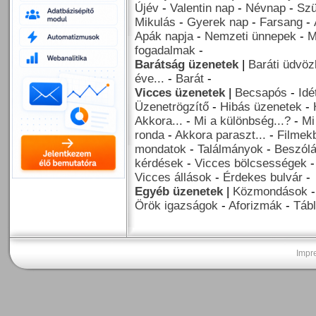
Újév
-
Valentin nap
-
Névnap
-
Szü
Mikulás
-
Gyerek nap
-
Farsang
-
Apák napja
-
Nemzeti ünnepek
-
M
fogadalmak
-
Barátság üzenetek
|
Baráti üdvöz
éve...
-
Barát
-
Vicces üzenetek
|
Becsapós
-
Idé
Üzenetrögzítő
-
Hibás üzenetek
-
Akkora...
-
Mi a különbség...?
-
Mi
ronda
-
Akkora paraszt...
-
Filmekb
mondatok
-
Találmányok
-
Beszól
kérdések
-
Vicces bölcsességek
Vicces állások
-
Érdekes bulvár
-
Egyéb üzenetek
|
Közmondások
Örök igazságok
-
Aforizmák
-
Tábl
Impr