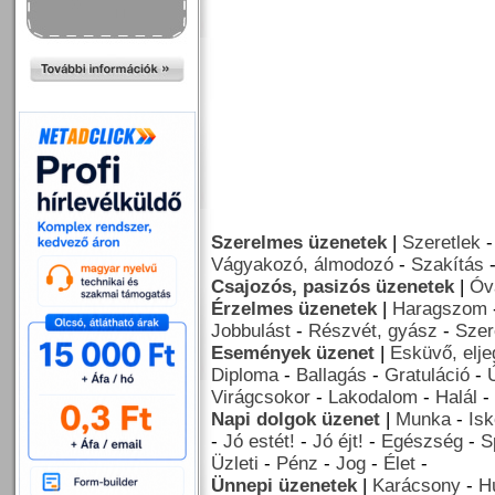
Szerelmes üzenetek
|
Szeretlek
Vágyakozó, álmodozó
-
Szakítás
Csajozós, pasizós üzenetek
|
Óv
Érzelmes üzenetek
|
Haragszom
Jobbulást
-
Részvét, gyász
-
Szer
Események üzenet
|
Esküvő, elj
Diploma
-
Ballagás
-
Gratuláció
-
Virágcsokor
-
Lakodalom
-
Halál
-
Napi dolgok üzenet
|
Munka
-
Isk
-
Jó estét!
-
Jó éjt!
-
Egészség
-
S
Üzleti
-
Pénz
-
Jog
-
Élet
-
Ünnepi üzenetek
|
Karácsony
-
H