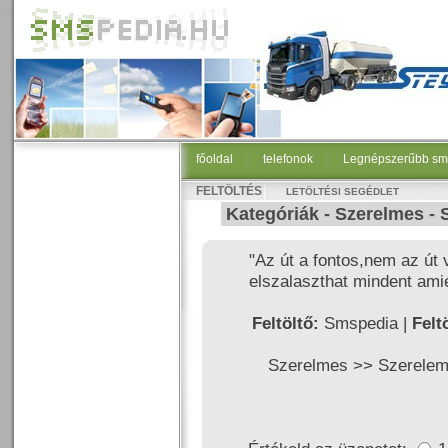
főoldal
|
telefonok
|
Legnépszerűbb sm
FELTÖLTÉS
LETÖLTÉSI SEGÉDLET
Kategóriák -
Szerelmes
-
"Az út a fontos,nem az út 
elszalaszthat mindent amiér
Feltöltő:
Smspedia |
Felt
Szerelmes >>
Szerele