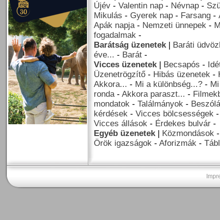
Újév
-
Valentin nap
-
Névnap
-
Szü
Mikulás
-
Gyerek nap
-
Farsang
-
Apák napja
-
Nemzeti ünnepek
-
M
fogadalmak
-
Barátság üzenetek
|
Baráti üdvöz
éve...
-
Barát
-
Vicces üzenetek
|
Becsapós
-
Idé
Üzenetrögzítő
-
Hibás üzenetek
-
Akkora...
-
Mi a különbség...?
-
Mi
ronda
-
Akkora paraszt...
-
Filmekb
mondatok
-
Találmányok
-
Beszól
kérdések
-
Vicces bölcsességek
Vicces állások
-
Érdekes bulvár
-
Egyéb üzenetek
|
Közmondások
Örök igazságok
-
Aforizmák
-
Tábl
Impr