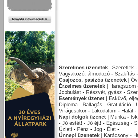
Szerelmes üzenetek
|
Szeretlek
Vágyakozó, álmodozó
-
Szakítás
Csajozós, pasizós üzenetek
|
Óv
Érzelmes üzenetek
|
Haragszom
Jobbulást
-
Részvét, gyász
-
Szer
Események üzenet
|
Esküvő, elj
Diploma
-
Ballagás
-
Gratuláció
-
Virágcsokor
-
Lakodalom
-
Halál
-
Napi dolgok üzenet
|
Munka
-
Isk
-
Jó estét!
-
Jó éjt!
-
Egészség
-
S
Üzleti
-
Pénz
-
Jog
-
Élet
-
Ünnepi üzenetek
|
Karácsony
-
H