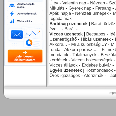
Újév
-
Valentin nap
-
Névnap
-
Szü
Mikulás
-
Gyerek nap
-
Farsang
-
Apák napja
-
Nemzeti ünnepek
-
M
fogadalmak
-
Barátság üzenetek
|
Baráti üdvöz
éve...
-
Barát
-
Vicces üzenetek
|
Becsapós
-
Idé
Üzenetrögzítő
-
Hibás üzenetek
-
Akkora...
-
Mi a különbség...?
-
Mi
ronda
-
Akkora paraszt...
-
Filmekb
mondatok
-
Találmányok
-
Beszól
kérdések
-
Vicces bölcsességek
Vicces állások
-
Érdekes bulvár
-
Egyéb üzenetek
|
Közmondások
Örök igazságok
-
Aforizmák
-
Tábl
Impr