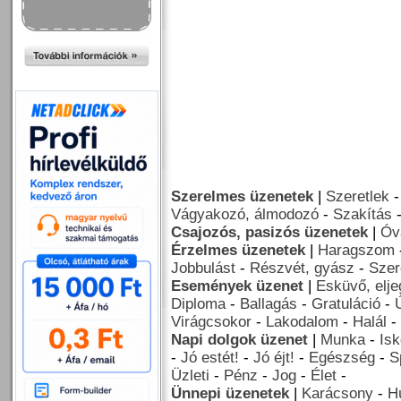
Szerelmes üzenetek
|
Szeretlek
Vágyakozó, álmodozó
-
Szakítás
Csajozós, pasizós üzenetek
|
Óv
Érzelmes üzenetek
|
Haragszom
Jobbulást
-
Részvét, gyász
-
Szer
Események üzenet
|
Esküvő, elj
Diploma
-
Ballagás
-
Gratuláció
-
Virágcsokor
-
Lakodalom
-
Halál
-
Napi dolgok üzenet
|
Munka
-
Isk
-
Jó estét!
-
Jó éjt!
-
Egészség
-
S
Üzleti
-
Pénz
-
Jog
-
Élet
-
Ünnepi üzenetek
|
Karácsony
-
H