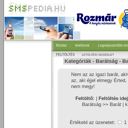
főoldal
|
telefonok
|
Legnépszerűbb sm
FELTÖLTÉS
LETÖLTÉSI SEGÉDLET
Kategóriák -
Barátság
-
Ba
Nem az az igazi barát, akiv
az, aki éjjel elmegy Érte
nem megy!
Feltöltő:
|
Feltöltés ide
Barátság >>
Barát
|
k
Értékeld az üzenetet:
1