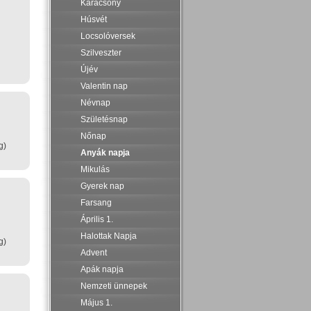
Karácsony
Húsvét
Locsolóversek
Szilveszter
Újév
Valentin nap
Névnap
Születésnap
Nőnap
g)
Anyák napja
Mikulás
Gyerek nap
Farsang
Április 1.
Halottak Napja
g)
Advent
Apák napja
Nemzeti ünnepek
Május 1.