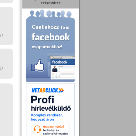
>>
tovább
<<
g)
g)