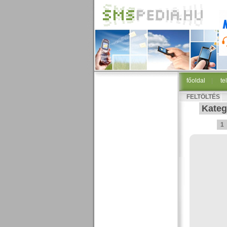
főoldal
|
te
FELTÖLTÉS
Kateg
1