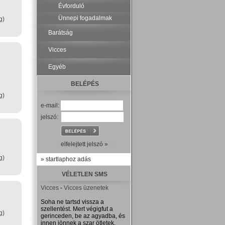
Évforduló
Ünnepi fogadalmak
g)
Barátság
Vicces
Egyéb
BELÉPÉS
g)
e-mail:
jelszó:
elfelejtett jelszó »
g)
» startlaphoz adás
VÉLETLEN SMS
Vicces
-
Vicces üzenetek
Soha ne tartsd vissza a
szellentést. Mert végigfut a
g)
gerinceden, be az agyadba, és
innen jönnek a szar ötletek.