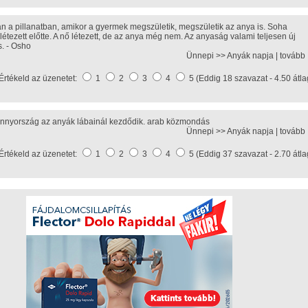
n a pillanatban, amikor a gyermek megszületik, megszületik az anya is. Soha
étezett előtte. A nő létezett, de az anya még nem. Az anyaság valami teljesen új
s. - Osho
Ünnepi >>
Anyák napja
|
tovább
Értékeld az üzenetet:
1
2
3
4
5 (Eddig 18 szavazat - 4.50 átla
nnyország az anyák lábainál kezdődik. arab közmondás
Ünnepi >>
Anyák napja
|
tovább
Értékeld az üzenetet:
1
2
3
4
5 (Eddig 37 szavazat - 2.70 átla