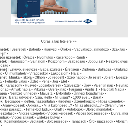
Ugrás a lap tetejére >>
netek
|
Szeretlek
-
Bátorító
-
Hiányzol
-
Örökké
-
Vágyakozó, álmodozó
-
Szakítás
-
elem
-
izós üzenetek
|
Óvatos
-
Nyomulós
-
Kacérkodó
-
Randi
-
etek
|
Haragszom
-
Sajnálom
-
Köszönöm
-
Szabadság
-
Jobbulást
-
Részvét, gyás
ogság
-
enet
|
Esküvő, eljegyzés
-
Baba születés
-
Érettségi
-
Diploma
-
Ballagás
-
Gratulác
tó
-
Új munkahely
-
Virágcsokor
-
Lakodalom
-
Halál
-
enet
|
Munka
-
Iskola
-
Otthon
-
Jó reggelt!
-
Szép napot!
-
Jó estét!
-
Jó éjt!
-
Egészs
ty
-
Felnőtté válás
-
Üzleti
-
Pénz
-
Jog
-
Élet
-
ek
|
Karácsony
-
Húsvét
-
Locsolóversek
-
Szilveszter
-
Újév
-
Valentin nap
-
Névna
Nőnap
-
Anyák napja
-
Mikulás
-
Gyerek nap
-
Farsang
-
Április 1.
-
Halottak Napja
-
apja
-
Nemzeti ünnepek
-
Május 1.
-
Évforduló
-
Ünnepi fogadalmak
-
etek
|
Baráti üdvözlet
-
Szia, Helló
-
Mi újság?
-
1000 éve...
-
Barát
-
ek
|
Becsapós
-
Idétlen, haszontalan
-
Hirdetés
-
Üzenetrögzítő
-
Hibás üzenetek
-
-
Aranyköpések
-
Akkora...
-
Mi a különbség...?
-
Mi az abszolút...?
-
Olyan hülye
-
kkora paraszt...
-
Filmekből tudjuk
-
Graffiti
-
Autólogok
-
Utolsó mondatok
-
Beszólások
-
Vicces üzenetek
-
Vicces kérdések
-
Vicces bölcsességek
-
Durva, mo
udjuk
-
Vicces állások
-
Érdekes bulvár
-
k
|
Közmondások
-
Szólások
-
Bölcsességek
-
Tanácsok
-
Örök igazságok
-
Aforizm
k
-