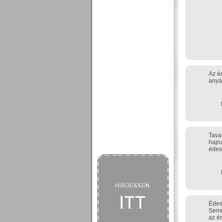
Az é
anyá
Tava
hajn
édes
Édes
Semm
az é