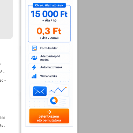
z
-
ió
-
ég
-
p
-
rbid
ák
-