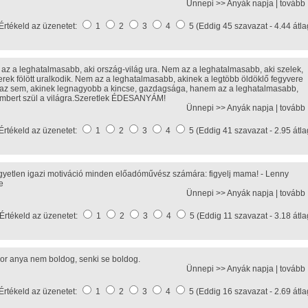
Ünnepi >>
Anyák napja
|
tovább
Értékeld az üzenetet:
1
2
3
4
5 (Eddig 45 szavazat - 4.44 átla
az a leghatalmasabb, aki ország-világ ura. Nem az a leghatalmasabb, aki szelek,
erek fölött uralkodik. Nem az a leghatalmasabb, akinek a legtöbb öldöklő fegyvere
 az sem, akinek legnagyobb a kincse, gazdagsága, hanem az a leghatalmasabb,
embert szül a világra.Szeretlek ÉDESANYÁM!
Ünnepi >>
Anyák napja
|
tovább
Értékeld az üzenetet:
1
2
3
4
5 (Eddig 41 szavazat - 2.95 átla
gyetlen igazi motiváció minden előadóművész számára: figyelj mama! - Lenny
e
Ünnepi >>
Anyák napja
|
tovább
Értékeld az üzenetet:
1
2
3
4
5 (Eddig 11 szavazat - 3.18 átla
or anya nem boldog, senki se boldog.
Ünnepi >>
Anyák napja
|
tovább
Értékeld az üzenetet:
1
2
3
4
5 (Eddig 16 szavazat - 2.69 átla