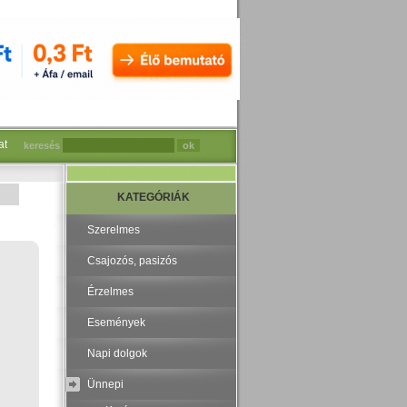
at
keresés
KATEGÓRIÁK
Szerelmes
Csajozós, pasizós
Érzelmes
Események
Napi dolgok
Ünnepi