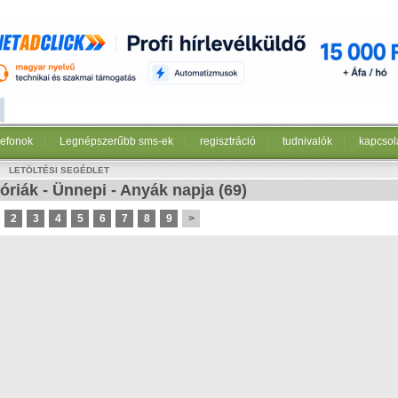
lefonok
|
Legnépszerűbb sms-ek
|
regisztráció
|
tudnivalók
|
kapcsol
LETÖLTÉSI SEGÉDLET
óriák
-
Ünnepi
-
Anyák napja
(69)
2
3
4
5
6
7
8
9
>