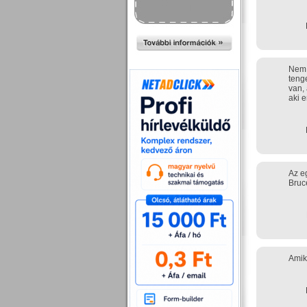
Nem 
teng
van,
aki 
Az e
Bruc
Amik