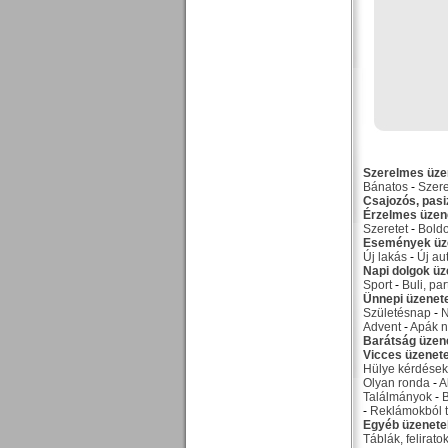
Szerelmes üze
Bánatos
-
Szer
Csajozós, pas
Érzelmes üzen
Szeretet
-
Bold
Események üz
Új lakás
-
Új au
Napi dolgok üz
Sport
-
Buli, par
Ünnepi üzenet
Születésnap
-
Advent
-
Apák n
Barátság üzen
Vicces üzenet
Hülye kérdések
Olyan ronda
-
A
Találmányok
-
-
Reklámokból t
Egyéb üzenete
Táblák, felirato