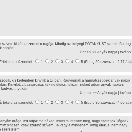
n szívem kis óra, szeretet a rugója. Mindig azt ketyegi PÓTANYUST szereti! Boldog
k napját!
Ünnepi >>
Anyák napja
|
tovább
Értékeld az üzenetet:
1
2
3
4
5 (Eddig 30 szavazat - 2.77 átla
szodik, kis kertemben kinyílik a tulipán. Ragyognak a harmatcseppek anyák napja
alán. Kinyílott a bazsarózsa, kék nefelejcs, tulipán, neked adom anyák napján,
-kedves anyukám
Ünnepi >>
Anyák napja
|
tovább
Értékeld az üzenetet:
1
2
3
4
5 (Eddig 30 szavazat - 4.00 átla
anyám drága, mit adjak ma néked, mivel mutassam meg, hogy szeretlek Téged?
im sincsen, csak szerető szívem, Te vagy a mindenem! Amíg élek, el nem hagy
n szeretetem