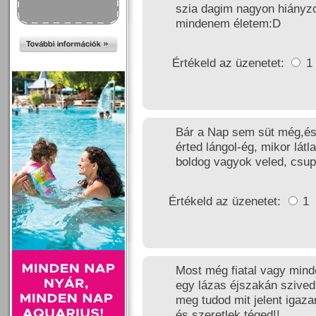
szia dagim nagyon hiányzo
mindenem életem:D
Értékeld az üzenetet:
1
Bár a Nap sem süt még,és
érted lángol-ég, mikor lá
boldog vagyok veled, cs
Értékeld az üzenetet:
1
Most még fiatal vagy mind
egy lázas éjszakán szived
meg tudod mit jelent igaz
és szeretlek téged!!