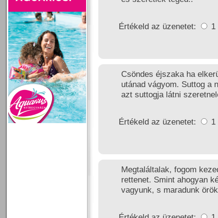
Értékeld az üzenetet:
1
Csöndes éjszaka ha elkerü
utánad vágyom. Suttog a 
azt suttogja látni szeretnel
Értékeld az üzenetet:
1
Megtaláltalak, fogom keze
rettenet. Smint ahogyan ké
vagyunk, s maradunk örök
Értékeld az üzenetet:
1