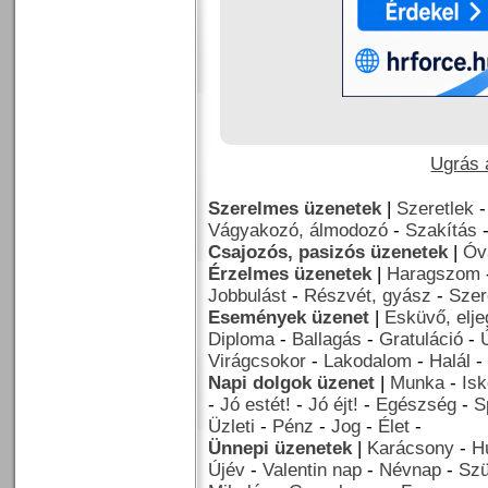
Ugrás a
Szerelmes üzenetek
|
Szeretlek
Vágyakozó, álmodozó
-
Szakítás
Csajozós, pasizós üzenetek
|
Óv
Érzelmes üzenetek
|
Haragszom
Jobbulást
-
Részvét, gyász
-
Szer
Események üzenet
|
Esküvő, elj
Diploma
-
Ballagás
-
Gratuláció
-
Virágcsokor
-
Lakodalom
-
Halál
-
Napi dolgok üzenet
|
Munka
-
Isk
-
Jó estét!
-
Jó éjt!
-
Egészség
-
S
Üzleti
-
Pénz
-
Jog
-
Élet
-
Ünnepi üzenetek
|
Karácsony
-
H
Újév
-
Valentin nap
-
Névnap
-
Szü