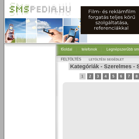
főoldal
|
telefonok
|
Legnépszerűbb sm
FELTÖLTÉS
LETÖLTÉSI SEGÉDLET
Kategóriák
-
Szerelmes
-
1
2
3
4
5
6
7
8