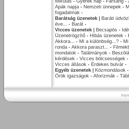
Mikulás
-
Gyerek nap
-
Farsang
-
Apák napja
-
Nemzeti ünnepek
-
M
fogadalmak
-
Barátság üzenetek
|
Baráti üdvöz
éve...
-
Barát
-
Vicces üzenetek
|
Becsapós
-
Idé
Üzenetrögzítő
-
Hibás üzenetek
-
Akkora...
-
Mi a különbség...?
-
Mi
ronda
-
Akkora paraszt...
-
Filmekb
mondatok
-
Találmányok
-
Beszól
kérdések
-
Vicces bölcsességek
Vicces állások
-
Érdekes bulvár
-
Egyéb üzenetek
|
Közmondások
Örök igazságok
-
Aforizmák
-
Tábl
Impr