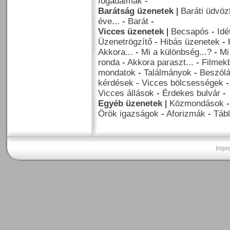
fogadalmak
-
Barátság üzenetek
|
Baráti üdvöz
éve...
-
Barát
-
Vicces üzenetek
|
Becsapós
-
Idé
Üzenetrögzítő
-
Hibás üzenetek
-
Akkora...
-
Mi a különbség...?
-
Mi
ronda
-
Akkora paraszt...
-
Filmekb
mondatok
-
Találmányok
-
Beszól
kérdések
-
Vicces bölcsességek
Vicces állások
-
Érdekes bulvár
-
Egyéb üzenetek
|
Közmondások
Örök igazságok
-
Aforizmák
-
Tábl
Impr