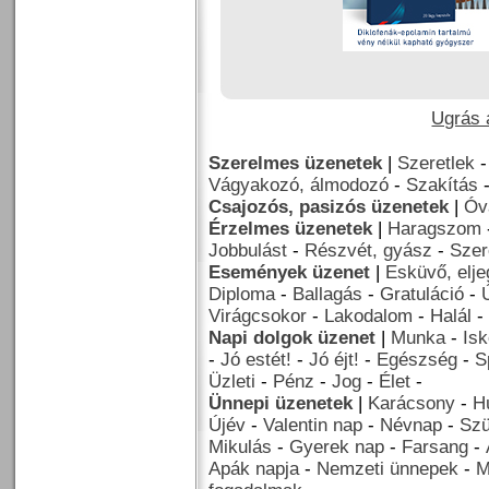
Ugrás a
Szerelmes üzenetek
|
Szeretlek
Vágyakozó, álmodozó
-
Szakítás
Csajozós, pasizós üzenetek
|
Óv
Érzelmes üzenetek
|
Haragszom
Jobbulást
-
Részvét, gyász
-
Szer
Események üzenet
|
Esküvő, elj
Diploma
-
Ballagás
-
Gratuláció
-
Virágcsokor
-
Lakodalom
-
Halál
-
Napi dolgok üzenet
|
Munka
-
Isk
-
Jó estét!
-
Jó éjt!
-
Egészség
-
S
Üzleti
-
Pénz
-
Jog
-
Élet
-
Ünnepi üzenetek
|
Karácsony
-
H
Újév
-
Valentin nap
-
Névnap
-
Szü
Mikulás
-
Gyerek nap
-
Farsang
-
Apák napja
-
Nemzeti ünnepek
-
M