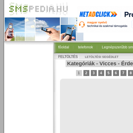
főoldal
|
telefonok
|
Legnépszerűbb sm
FELTÖLTÉS
LETÖLTÉSI SEGÉDLET
Kategóriák
-
Vicces
-
Érde
1
2
3
4
5
6
7
8