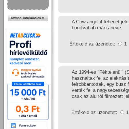
A Cow angolul tehenet jele
borotvahab márkaneve.
Értékeld az üzenetet:
1
Az 1994-es "Féktelenül" (
használtak fel az elaknásí
felrobbantottak, egy busz 
vették fel a nagysebességű
csak az alulról filmezett je
Értékeld az üzenetet: