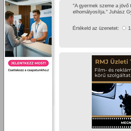
"A gyermek szeme a jövő t
elhomályosítja." Juhász G
Értékeld az üzenetet: