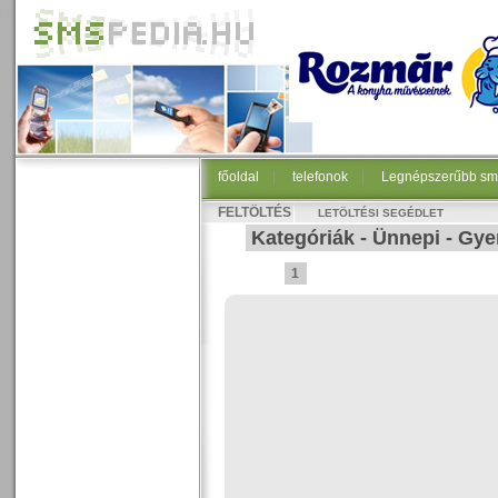
főoldal
|
telefonok
|
Legnépszerűbb sm
FELTÖLTÉS
LETÖLTÉSI SEGÉDLET
Kategóriák
-
Ünnepi
-
Gye
1