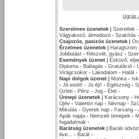
Ugrás a
Szerelmes üzenetek
|
Szeretlek
Vágyakozó, álmodozó
-
Szakítás
Csajozós, pasizós üzenetek
|
Óv
Érzelmes üzenetek
|
Haragszom
Jobbulást
-
Részvét, gyász
-
Szer
Események üzenet
|
Esküvő, elj
Diploma
-
Ballagás
-
Gratuláció
-
Virágcsokor
-
Lakodalom
-
Halál
-
Napi dolgok üzenet
|
Munka
-
Isk
-
Jó estét!
-
Jó éjt!
-
Egészség
-
S
Üzleti
-
Pénz
-
Jog
-
Élet
-
Ünnepi üzenetek
|
Karácsony
-
H
Újév
-
Valentin nap
-
Névnap
-
Szü
Mikulás
-
Gyerek nap
-
Farsang
-
Apák napja
-
Nemzeti ünnepek
-
M
fogadalmak
-
Barátság üzenetek
|
Baráti üdvöz
éve...
-
Barát
-