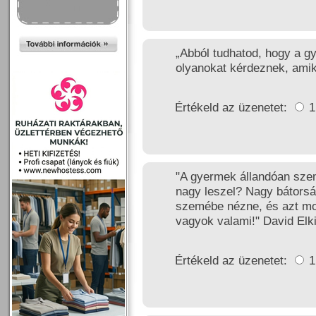
„Abból tudhatod, hogy a g
olyanokat kérdeznek, amik
Értékeld az üzenetet:
"A gyermek állandóan szem
nagy leszel? Nagy bátorság
szemébe nézne, és azt m
vagyok valami!" David Elk
Értékeld az üzenetet: