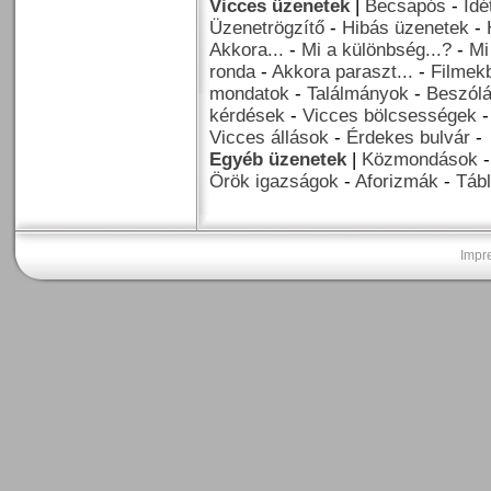
Vicces üzenetek
|
Becsapós
-
Idé
Üzenetrögzítő
-
Hibás üzenetek
-
Akkora...
-
Mi a különbség...?
-
Mi
ronda
-
Akkora paraszt...
-
Filmekb
mondatok
-
Találmányok
-
Beszól
kérdések
-
Vicces bölcsességek
Vicces állások
-
Érdekes bulvár
-
Egyéb üzenetek
|
Közmondások
Örök igazságok
-
Aforizmák
-
Tábl
Impr