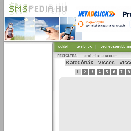
főoldal
|
telefonok
|
Legnépszerűbb sm
FELTÖLTÉS
LETÖLTÉSI SEGÉDLET
Kategóriák
-
Vicces
-
Vicc
1
2
3
4
5
6
7
8