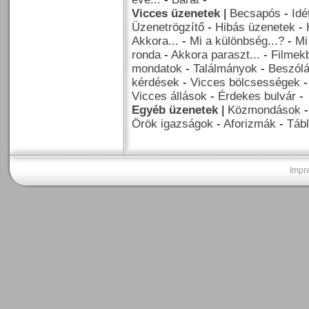
Vicces üzenetek
|
Becsapós
-
Idé
Üzenetrögzítő
-
Hibás üzenetek
-
Akkora...
-
Mi a különbség...?
-
Mi
ronda
-
Akkora paraszt...
-
Filmekb
mondatok
-
Találmányok
-
Beszól
kérdések
-
Vicces bölcsességek
Vicces állások
-
Érdekes bulvár
-
Egyéb üzenetek
|
Közmondások
Örök igazságok
-
Aforizmák
-
Tábl
Impr