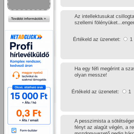
Az intellektusukat csillo
szellemi fölényüket...enge
Értékeld az üzenetet:
1
Ha egy féfi megérint a sza
olyan messze!
Értékeld az üzenetet:
1
A pesszimista a sötétséget
fényt az alagút végén, a re
mozdonyvezető pedig három