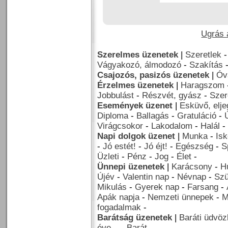
Ugrás a
Szerelmes üzenetek
|
Szeretlek
Vágyakozó, álmodozó
-
Szakítás
Csajozós, pasizós üzenetek
|
Óv
Érzelmes üzenetek
|
Haragszom
Jobbulást
-
Részvét, gyász
-
Szer
Események üzenet
|
Esküvő, elj
Diploma
-
Ballagás
-
Gratuláció
-
Virágcsokor
-
Lakodalom
-
Halál
-
Napi dolgok üzenet
|
Munka
-
Isk
-
Jó estét!
-
Jó éjt!
-
Egészség
-
S
Üzleti
-
Pénz
-
Jog
-
Élet
-
Ünnepi üzenetek
|
Karácsony
-
H
Újév
-
Valentin nap
-
Névnap
-
Szü
Mikulás
-
Gyerek nap
-
Farsang
-
Apák napja
-
Nemzeti ünnepek
-
M
fogadalmak
-
Barátság üzenetek
|
Baráti üdvöz
éve...
-
Barát
-