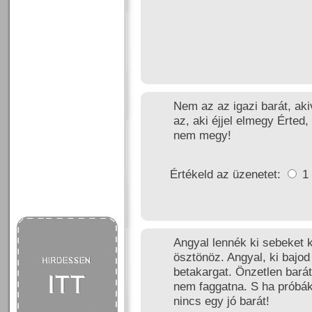
Nem az az igazi barát, akiv
az, aki éjjel elmegy Érte
nem megy!
Értékeld az üzenetet:
1
Angyal lennék ki sebeket 
ösztönöz. Angyal, ki bajod
betakargat. Önzetlen barát,
nem faggatna. S ha próbá
nincs egy jó barát!