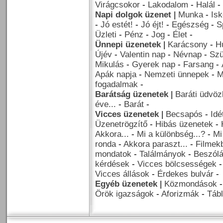
Virágcsokor
-
Lakodalom
-
Halál
-
Napi dolgok üzenet
|
Munka
-
Isk
-
Jó estét!
-
Jó éjt!
-
Egészség
-
S
Üzleti
-
Pénz
-
Jog
-
Élet
-
Ünnepi üzenetek
|
Karácsony
-
H
Újév
-
Valentin nap
-
Névnap
-
Szü
Mikulás
-
Gyerek nap
-
Farsang
-
Apák napja
-
Nemzeti ünnepek
-
M
fogadalmak
-
Barátság üzenetek
|
Baráti üdvöz
éve...
-
Barát
-
Vicces üzenetek
|
Becsapós
-
Idé
Üzenetrögzítő
-
Hibás üzenetek
-
Akkora...
-
Mi a különbség...?
-
Mi
ronda
-
Akkora paraszt...
-
Filmekb
mondatok
-
Találmányok
-
Beszól
kérdések
-
Vicces bölcsességek
Vicces állások
-
Érdekes bulvár
-
Egyéb üzenetek
|
Közmondások
Örök igazságok
-
Aforizmák
-
Tábl