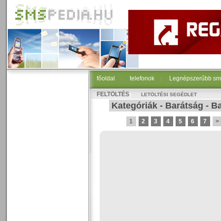
főoldal
|
telefonok
|
Legnépszerűbb sm
FELTÖLTÉS
LETÖLTÉSI SEGÉDLET
Kategóriák
-
Barátság
-
Ba
1
2
3
4
5
6
7
>