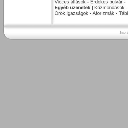
Vicces állások
-
Érdekes bulvár
-
Egyéb üzenetek
|
Közmondások
Örök igazságok
-
Aforizmák
-
Tábl
Impr