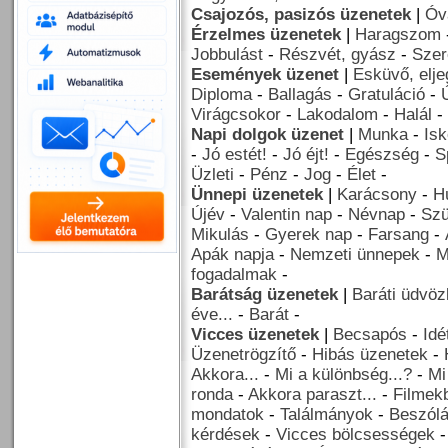
Csajozós, pasizós üzenetek
|
Óv
Érzelmes üzenetek
|
Haragszom
Jobbulást
-
Részvét, gyász
-
Szer
Események üzenet
|
Esküvő, elj
Diploma
-
Ballagás
-
Gratuláció
-
Virágcsokor
-
Lakodalom
-
Halál
-
Napi dolgok üzenet
|
Munka
-
Isk
-
Jó estét!
-
Jó éjt!
-
Egészség
-
S
Üzleti
-
Pénz
-
Jog
-
Élet
-
Ünnepi üzenetek
|
Karácsony
-
H
Újév
-
Valentin nap
-
Névnap
-
Szü
Mikulás
-
Gyerek nap
-
Farsang
-
Apák napja
-
Nemzeti ünnepek
-
M
fogadalmak
-
Barátság üzenetek
|
Baráti üdvöz
éve...
-
Barát
-
Vicces üzenetek
|
Becsapós
-
Idé
Üzenetrögzítő
-
Hibás üzenetek
-
Akkora...
-
Mi a különbség...?
-
Mi
ronda
-
Akkora paraszt...
-
Filmekb
mondatok
-
Találmányok
-
Beszól
kérdések
-
Vicces bölcsességek