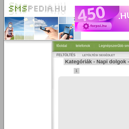
főoldal
|
telefonok
|
Legnépszerűbb sm
FELTÖLTÉS
LETÖLTÉSI SEGÉDLET
Kategóriák
-
Napi dolgok
1