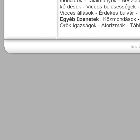
mondatok
-
Találmányok
-
Beszól
kérdések
-
Vicces bölcsességek
Vicces állások
-
Érdekes bulvár
-
Egyéb üzenetek
|
Közmondások
Örök igazságok
-
Aforizmák
-
Tábl
Impr