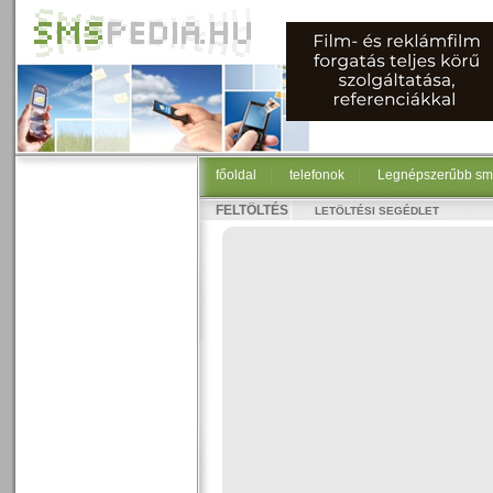
főoldal
|
telefonok
|
Legnépszerűbb sm
FELTÖLTÉS
LETÖLTÉSI SEGÉDLET