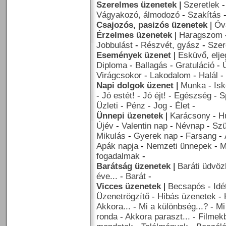
Szerelmes üzenetek
|
Szeretlek
Vágyakozó, álmodozó
-
Szakítás
Csajozós, pasizós üzenetek
|
Óv
Érzelmes üzenetek
|
Haragszom
Jobbulást
-
Részvét, gyász
-
Szer
Események üzenet
|
Esküvő, elj
Diploma
-
Ballagás
-
Gratuláció
-
Virágcsokor
-
Lakodalom
-
Halál
-
Napi dolgok üzenet
|
Munka
-
Isk
-
Jó estét!
-
Jó éjt!
-
Egészség
-
S
Üzleti
-
Pénz
-
Jog
-
Élet
-
Ünnepi üzenetek
|
Karácsony
-
H
Újév
-
Valentin nap
-
Névnap
-
Szü
Mikulás
-
Gyerek nap
-
Farsang
-
Apák napja
-
Nemzeti ünnepek
-
M
fogadalmak
-
Barátság üzenetek
|
Baráti üdvöz
éve...
-
Barát
-
Vicces üzenetek
|
Becsapós
-
Idé
Üzenetrögzítő
-
Hibás üzenetek
-
Akkora...
-
Mi a különbség...?
-
Mi
ronda
-
Akkora paraszt...
-
Filmekb