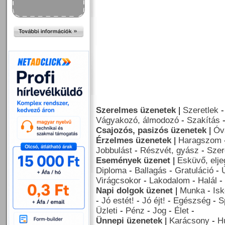
Szerelmes üzenetek
|
Szeretlek
Vágyakozó, álmodozó
-
Szakítás
Csajozós, pasizós üzenetek
|
Óv
Érzelmes üzenetek
|
Haragszom
Jobbulást
-
Részvét, gyász
-
Szer
Események üzenet
|
Esküvő, elj
Diploma
-
Ballagás
-
Gratuláció
-
Virágcsokor
-
Lakodalom
-
Halál
-
Napi dolgok üzenet
|
Munka
-
Isk
-
Jó estét!
-
Jó éjt!
-
Egészség
-
S
Üzleti
-
Pénz
-
Jog
-
Élet
-
Ünnepi üzenetek
|
Karácsony
-
H