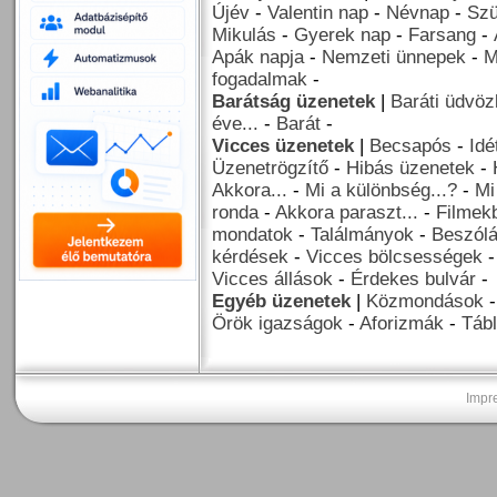
Újév
-
Valentin nap
-
Névnap
-
Szü
Mikulás
-
Gyerek nap
-
Farsang
-
Apák napja
-
Nemzeti ünnepek
-
M
fogadalmak
-
Barátság üzenetek
|
Baráti üdvöz
éve...
-
Barát
-
Vicces üzenetek
|
Becsapós
-
Idé
Üzenetrögzítő
-
Hibás üzenetek
-
Akkora...
-
Mi a különbség...?
-
Mi
ronda
-
Akkora paraszt...
-
Filmekb
mondatok
-
Találmányok
-
Beszól
kérdések
-
Vicces bölcsességek
Vicces állások
-
Érdekes bulvár
-
Egyéb üzenetek
|
Közmondások
Örök igazságok
-
Aforizmák
-
Tábl
Impr