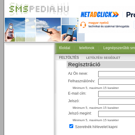
főoldal
|
telefonok
|
Legnépszerűbb sm
FELTÖLTÉS
LETÖLTÉSI SEGÉDLET
Regisztráció
Az Ön neve:
Felhasználónév:
Minimum 5, maximum 15 karakter
E-mail cím:
Jelszó:
Minimum 5, maximum 15 karakter
Jelszó megint:
Minimum 5, maximum 15 karakter
Szeretnék hírlevelet kapni