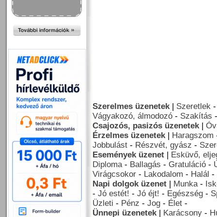
Szerelmes üzenetek
|
Szeretlek
Vágyakozó, álmodozó
-
Szakítás
Csajozós, pasizós üzenetek
|
Óv
Érzelmes üzenetek
|
Haragszom
Jobbulást
-
Részvét, gyász
-
Szer
Események üzenet
|
Esküvő, elj
Diploma
-
Ballagás
-
Gratuláció
-
Virágcsokor
-
Lakodalom
-
Halál
-
Napi dolgok üzenet
|
Munka
-
Isk
-
Jó estét!
-
Jó éjt!
-
Egészség
-
S
Üzleti
-
Pénz
-
Jog
-
Élet
-
Ünnepi üzenetek
|
Karácsony
-
H