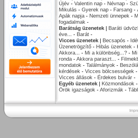
Újév
-
Valentin nap
-
Névnap
-
Szü
Mikulás
-
Gyerek nap
-
Farsang
-
Apák napja
-
Nemzeti ünnepek
-
M
fogadalmak
-
Barátság üzenetek
|
Baráti üdvöz
éve...
-
Barát
-
Vicces üzenetek
|
Becsapós
-
Idé
Üzenetrögzítő
-
Hibás üzenetek
-
Akkora...
-
Mi a különbség...?
-
Mi
ronda
-
Akkora paraszt...
-
Filmekb
mondatok
-
Találmányok
-
Beszól
kérdések
-
Vicces bölcsességek
Vicces állások
-
Érdekes bulvár
-
Egyéb üzenetek
|
Közmondások
Örök igazságok
-
Aforizmák
-
Tábl
Impr