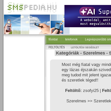
főoldal
|
telefonok
|
Legnépszerűbb sm
FELTÖLTÉS
LETÖLTÉSI SEGÉDLET
Kategóriák -
Szerelmes
-
Most még fiatal vagy mind
egy lázas éjszakán szived
meg tudod mit jelent igaz
és szeretlek téged!!
Feltöltő:
zsofyi25 |
Felt
Szerelmes >>
Szeretle