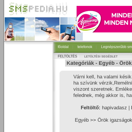
főoldal
|
telefonok
|
Legnépszerűbb sm
FELTÖLTÉS
LETÖLTÉSI SEGÉDLET
Kategóriák -
Egyéb
-
Örök
Várni kell, ha valami késik.
ha szívünk vérzik,Remélni
viszont szeretnek. Emléket 
felednek, még akkor is, h
Feltöltő:
hapivadasz |
Egyéb >>
Örök igazságo