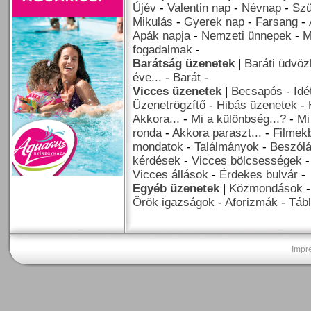
Újév
-
Valentin nap
-
Névnap
-
Szü
Mikulás
-
Gyerek nap
-
Farsang
-
Apák napja
-
Nemzeti ünnepek
-
M
fogadalmak
-
Barátság üzenetek
|
Baráti üdvöz
éve...
-
Barát
-
Vicces üzenetek
|
Becsapós
-
Idé
Üzenetrögzítő
-
Hibás üzenetek
-
Akkora...
-
Mi a különbség...?
-
Mi
ronda
-
Akkora paraszt...
-
Filmekb
mondatok
-
Találmányok
-
Beszól
kérdések
-
Vicces bölcsességek
Vicces állások
-
Érdekes bulvár
-
Egyéb üzenetek
|
Közmondások
Örök igazságok
-
Aforizmák
-
Tábl
Impr