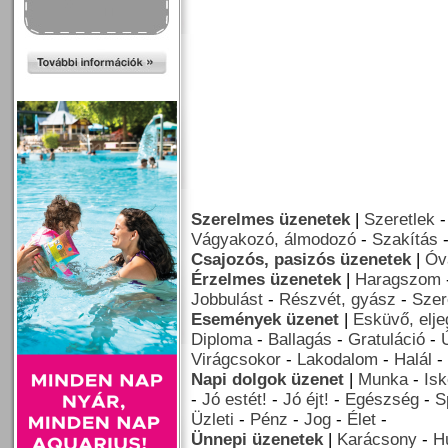
Szerelmes üzenetek
|
Szeretlek
Vágyakozó, álmodozó
-
Szakítás
Csajozós, pasizós üzenetek
|
Óv
Érzelmes üzenetek
|
Haragszom
Jobbulást
-
Részvét, gyász
-
Szer
Események üzenet
|
Esküvő, elj
Diploma
-
Ballagás
-
Gratuláció
-
Virágcsokor
-
Lakodalom
-
Halál
-
Napi dolgok üzenet
|
Munka
-
Isk
-
Jó estét!
-
Jó éjt!
-
Egészség
-
S
Üzleti
-
Pénz
-
Jog
-
Élet
-
Ünnepi üzenetek
|
Karácsony
-
H