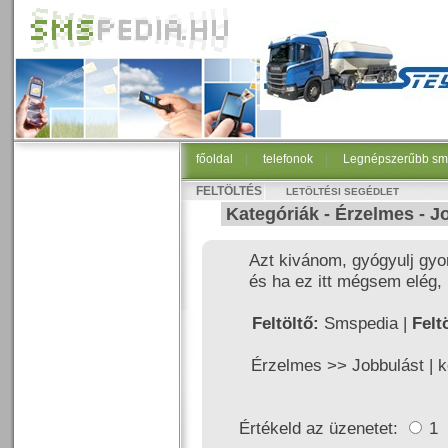
főoldal
|
telefonok
|
Legnépszerűbb sm
FELTÖLTÉS
LETÖLTÉSI SEGÉDLET
Kategóriák -
Érzelmes
-
J
Azt kivánom, gyógyulj gyo
és ha ez itt mégsem elég, 
Feltöltő:
Smspedia |
Felt
Érzelmes >>
Jobbulást
|
k
Értékeld az üzenetet:
1