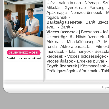
Újév
-
Valentin nap
-
Névnap
-
Szü
Mikulás
-
Gyerek nap
-
Farsang
-
Apák napja
-
Nemzeti ünnepek
-
M
fogadalmak
-
Barátság üzenetek
|
Baráti üdvöz
éve...
-
Barát
-
Vicces üzenetek
|
Becsapós
-
Idé
Üzenetrögzítő
-
Hibás üzenetek
-
Akkora...
-
Mi a különbség...?
-
Mi
ronda
-
Akkora paraszt...
-
Filmekb
mondatok
-
Találmányok
-
Beszól
kérdések
-
Vicces bölcsességek
Vicces állások
-
Érdekes bulvár
-
Egyéb üzenetek
|
Közmondások
Örök igazságok
-
Aforizmák
-
Tábl
Impr