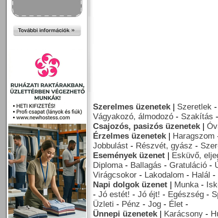
Szerelmes üzenetek
|
Szeretlek
Vágyakozó, álmodozó
-
Szakítás
Csajozós, pasizós üzenetek
|
Óv
Érzelmes üzenetek
|
Haragszom
Jobbulást
-
Részvét, gyász
-
Szer
Események üzenet
|
Esküvő, elj
Diploma
-
Ballagás
-
Gratuláció
-
Virágcsokor
-
Lakodalom
-
Halál
-
Napi dolgok üzenet
|
Munka
-
Isk
-
Jó estét!
-
Jó éjt!
-
Egészség
-
S
Üzleti
-
Pénz
-
Jog
-
Élet
-
Ünnepi üzenetek
|
Karácsony
-
H