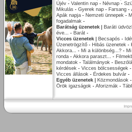
Újév
-
Valentin nap
-
Névnap
-
Szü
Mikulás
-
Gyerek nap
-
Farsang
-
Apák napja
-
Nemzeti ünnepek
-
M
fogadalmak
-
Barátság üzenetek
|
Baráti üdvöz
éve...
-
Barát
-
Vicces üzenetek
|
Becsapós
-
Idé
Üzenetrögzítő
-
Hibás üzenetek
-
Akkora...
-
Mi a különbség...?
-
Mi
ronda
-
Akkora paraszt...
-
Filmekb
mondatok
-
Találmányok
-
Beszól
kérdések
-
Vicces bölcsességek
Vicces állások
-
Érdekes bulvár
-
Egyéb üzenetek
|
Közmondások
Örök igazságok
-
Aforizmák
-
Tábl
Impr