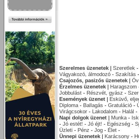
Szerelmes üzenetek
|
Szeretlek
Vágyakozó, álmodozó
-
Szakítás
Csajozós, pasizós üzenetek
|
Óv
Érzelmes üzenetek
|
Haragszom
Jobbulást
-
Részvét, gyász
-
Szer
Események üzenet
|
Esküvő, elj
Diploma
-
Ballagás
-
Gratuláció
-
Virágcsokor
-
Lakodalom
-
Halál
-
Napi dolgok üzenet
|
Munka
-
Isk
-
Jó estét!
-
Jó éjt!
-
Egészség
-
S
Üzleti
-
Pénz
-
Jog
-
Élet
-
Ünnepi üzenetek
|
Karácsony
-
H