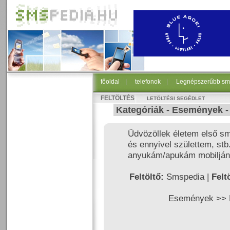
főoldal
|
telefonok
|
Legnépszerűbb sm
FELTÖLTÉS
LETÖLTÉSI SEGÉDLET
Kategóriák -
Események
Üdvözöllek életem első sm
és ennyivel születtem, st
anyukám/apukám mobilján 
Feltöltő:
Smspedia |
Felt
Események >>