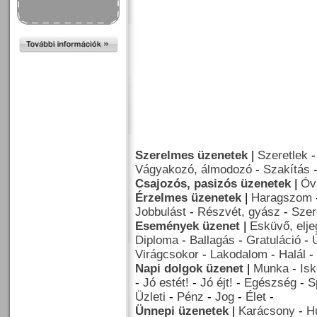
Szerelmes üzenetek
|
Szeretlek
Vágyakozó, álmodozó
-
Szakítás
Csajozós, pasizós üzenetek
|
Óv
Érzelmes üzenetek
|
Haragszom
Jobbulást
-
Részvét, gyász
-
Szer
Események üzenet
|
Esküvő, elj
Diploma
-
Ballagás
-
Gratuláció
-
Virágcsokor
-
Lakodalom
-
Halál
-
Napi dolgok üzenet
|
Munka
-
Isk
-
Jó estét!
-
Jó éjt!
-
Egészség
-
S
Üzleti
-
Pénz
-
Jog
-
Élet
-
Ünnepi üzenetek
|
Karácsony
-
H