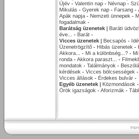
Újév
-
Valentin nap
-
Névnap
-
Szü
Mikulás
-
Gyerek nap
-
Farsang
-
Apák napja
-
Nemzeti ünnepek
-
M
fogadalmak
-
Barátság üzenetek
|
Baráti üdvöz
éve...
-
Barát
-
Vicces üzenetek
|
Becsapós
-
Idé
Üzenetrögzítő
-
Hibás üzenetek
-
Akkora...
-
Mi a különbség...?
-
Mi
ronda
-
Akkora paraszt...
-
Filmekb
mondatok
-
Találmányok
-
Beszól
kérdések
-
Vicces bölcsességek
Vicces állások
-
Érdekes bulvár
-
Egyéb üzenetek
|
Közmondások
Örök igazságok
-
Aforizmák
-
Tábl
Impr