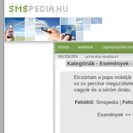
főoldal
|
telefonok
|
Legnépszerűbb sm
FELTÖLTÉS
LETÖLTÉSI SEGÉDLET
Kategóriák -
Események
Elcsórtam a papa mobilját 
xx:xx perckor megszültet
vagyok és a séróm óriási.
Feltöltő:
Smspedia |
Felt
Események >>