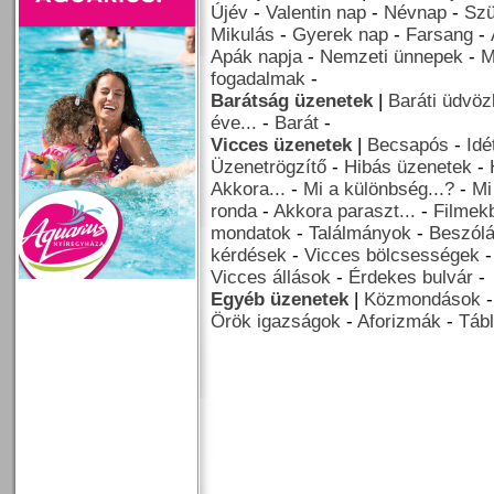
Újév
-
Valentin nap
-
Névnap
-
Szü
Mikulás
-
Gyerek nap
-
Farsang
-
Apák napja
-
Nemzeti ünnepek
-
M
fogadalmak
-
Barátság üzenetek
|
Baráti üdvöz
éve...
-
Barát
-
Vicces üzenetek
|
Becsapós
-
Idé
Üzenetrögzítő
-
Hibás üzenetek
-
Akkora...
-
Mi a különbség...?
-
Mi
ronda
-
Akkora paraszt...
-
Filmekb
mondatok
-
Találmányok
-
Beszól
kérdések
-
Vicces bölcsességek
Vicces állások
-
Érdekes bulvár
-
Egyéb üzenetek
|
Közmondások
Örök igazságok
-
Aforizmák
-
Tábl