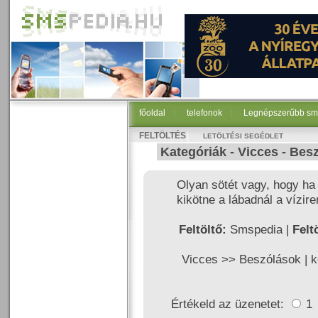
főoldal
|
telefonok
|
Legnépszerűbb sm
FELTÖLTÉS
LETÖLTÉSI SEGÉDLET
Kategóriák -
Vicces
-
Besz
Olyan sötét vagy, hogy ha
kikötne a lábadnál a vízire
Feltöltő:
Smspedia |
Felt
Vicces >>
Beszólások
|
k
Értékeld az üzenetet:
1