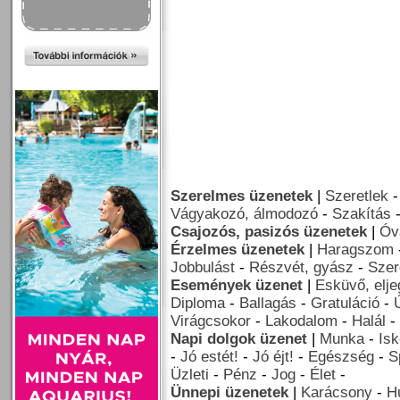
Szerelmes üzenetek
|
Szeretlek
Vágyakozó, álmodozó
-
Szakítás
Csajozós, pasizós üzenetek
|
Óv
Érzelmes üzenetek
|
Haragszom
Jobbulást
-
Részvét, gyász
-
Szer
Események üzenet
|
Esküvő, elj
Diploma
-
Ballagás
-
Gratuláció
-
Virágcsokor
-
Lakodalom
-
Halál
-
Napi dolgok üzenet
|
Munka
-
Isk
-
Jó estét!
-
Jó éjt!
-
Egészség
-
S
Üzleti
-
Pénz
-
Jog
-
Élet
-
Ünnepi üzenetek
|
Karácsony
-
H