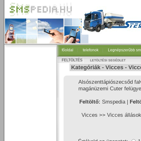
főoldal
|
telefonok
|
Legnépszerűbb sm
FELTÖLTÉS
LETÖLTÉSI SEGÉDLET
Kategóriák -
Vicces
-
Vicc
Alsószenttápiószecsőd fa
magánüzemi Cuter felügye
Feltöltő:
Smspedia |
Felt
Vicces >>
Vicces álláso