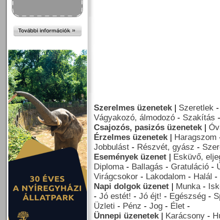
Szerelmes üzenetek
|
Szeretlek
Vágyakozó, álmodozó
-
Szakítás
Csajozós, pasizós üzenetek
|
Óv
Érzelmes üzenetek
|
Haragszom
Jobbulást
-
Részvét, gyász
-
Szer
Események üzenet
|
Esküvő, elj
Diploma
-
Ballagás
-
Gratuláció
-
Virágcsokor
-
Lakodalom
-
Halál
-
Napi dolgok üzenet
|
Munka
-
Isk
-
Jó estét!
-
Jó éjt!
-
Egészség
-
S
Üzleti
-
Pénz
-
Jog
-
Élet
-
Ünnepi üzenetek
|
Karácsony
-
H