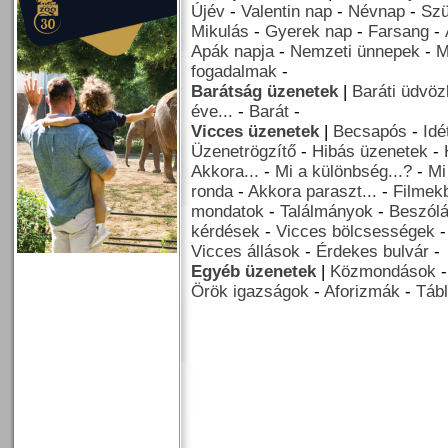
Újév
-
Valentin nap
-
Névnap
-
Szü
Mikulás
-
Gyerek nap
-
Farsang
-
Apák napja
-
Nemzeti ünnepek
-
M
fogadalmak
-
Barátság üzenetek
|
Baráti üdvöz
éve...
-
Barát
-
Vicces üzenetek
|
Becsapós
-
Idé
Üzenetrögzítő
-
Hibás üzenetek
-
Akkora...
-
Mi a különbség...?
-
Mi
ronda
-
Akkora paraszt...
-
Filmekb
mondatok
-
Találmányok
-
Beszól
kérdések
-
Vicces bölcsességek
Vicces állások
-
Érdekes bulvár
-
Egyéb üzenetek
|
Közmondások
Örök igazságok
-
Aforizmák
-
Tábl