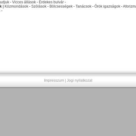
udjuk
-
Vicces állások
-
Érdekes bulvár
-
k
|
Közmondások
-
Szólások
-
Bölcsességek
-
Tanácsok
-
Örök igazságok
-
Aforizm
k
-
Impresszum
|
Jogi nyilatkozat