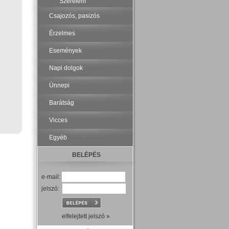
Szerelem
Csajozós, pasizós
Érzelmes
Események
Napi dolgok
Ünnepi
Barátság
Vicces
Egyéb
BELÉPÉS
e-mail:
jelszó:
elfelejtett jelszó »