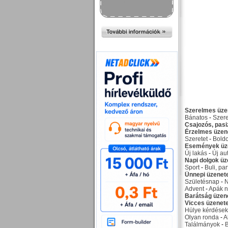
Szerelmes üze
Bánatos
-
Szer
Csajozós, pas
Érzelmes üzen
Szeretet
-
Bold
Események üz
Új lakás
-
Új au
Napi dolgok üz
Sport
-
Buli, par
Ünnepi üzenet
Születésnap
-
Advent
-
Apák n
Barátság üzen
Vicces üzenet
Hülye kérdések
Olyan ronda
-
A
Találmányok
-