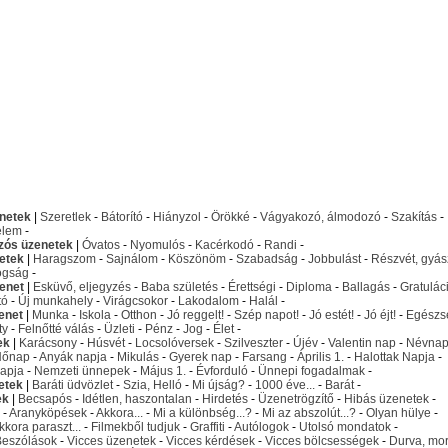
netek
|
Szeretlek
-
Bátorító
-
Hiányzol
-
Örökké
-
Vágyakozó, álmodozó
-
Szakítás
-
elem
-
izós üzenetek
|
Óvatos
-
Nyomulós
-
Kacérkodó
-
Randi
-
etek
|
Haragszom
-
Sajnálom
-
Köszönöm
-
Szabadság
-
Jobbulást
-
Részvét, gyás
ogság
-
enet
|
Esküvő, eljegyzés
-
Baba születés
-
Érettségi
-
Diploma
-
Ballagás
-
Gratulác
tó
-
Új munkahely
-
Virágcsokor
-
Lakodalom
-
Halál
-
enet
|
Munka
-
Iskola
-
Otthon
-
Jó reggelt!
-
Szép napot!
-
Jó estét!
-
Jó éjt!
-
Egészs
ty
-
Felnőtté válás
-
Üzleti
-
Pénz
-
Jog
-
Élet
-
ek
|
Karácsony
-
Húsvét
-
Locsolóversek
-
Szilveszter
-
Újév
-
Valentin nap
-
Névna
Nőnap
-
Anyák napja
-
Mikulás
-
Gyerek nap
-
Farsang
-
Április 1.
-
Halottak Napja
-
apja
-
Nemzeti ünnepek
-
Május 1.
-
Évforduló
-
Ünnepi fogadalmak
-
etek
|
Baráti üdvözlet
-
Szia, Helló
-
Mi újság?
-
1000 éve...
-
Barát
-
ek
|
Becsapós
-
Idétlen, haszontalan
-
Hirdetés
-
Üzenetrögzítő
-
Hibás üzenetek
-
-
Aranyköpések
-
Akkora...
-
Mi a különbség...?
-
Mi az abszolút...?
-
Olyan hülye
-
kkora paraszt...
-
Filmekből tudjuk
-
Graffiti
-
Autólogok
-
Utolsó mondatok
-
Beszólások
-
Vicces üzenetek
-
Vicces kérdések
-
Vicces bölcsességek
-
Durva, mo