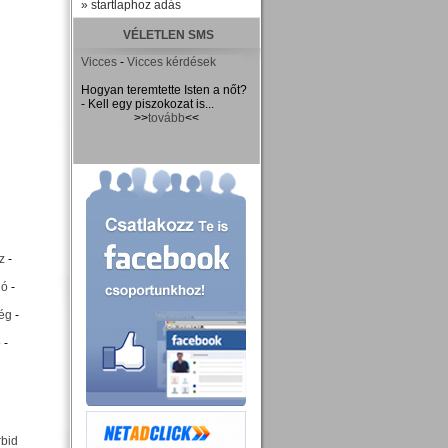
» startlaphoz adás
VÉLETLEN SMS
Vicces
-
Vicces kérdések
Hogyan teremtette Isten a nőt?
- Kell egy piszokozat is...
>>
tovább
<<
z
-
ió
-
ég
-
p
-
rbid