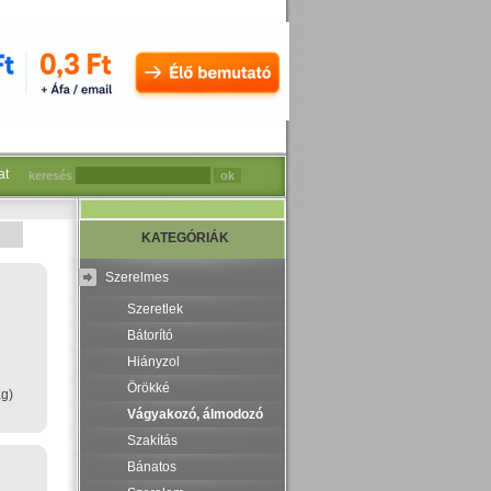
at
keresés
KATEGÓRIÁK
Szerelmes
Szeretlek
Bátorító
Hiányzol
Örökké
ag)
Vágyakozó, álmodozó
Szakítás
Bánatos