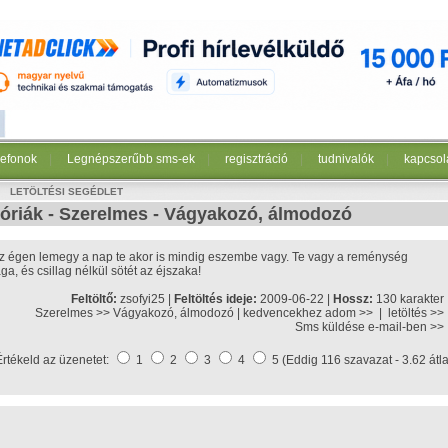
lefonok
|
Legnépszerűbb sms-ek
|
regisztráció
|
tudnivalók
|
kapcsol
LETÖLTÉSI SEGÉDLET
óriák -
Szerelmes
-
Vágyakozó, álmodozó
z égen lemegy a nap te akor is mindig eszembe vagy. Te vagy a reménység
aga, és csillag nélkül sötét az éjszaka!
Feltöltő:
zsofyi25 |
Feltöltés ideje:
2009-06-22 |
Hossz:
130 karakter
Szerelmes >>
Vágyakozó, álmodozó
|
kedvencekhez adom >>
|
letöltés >>
Sms küldése e-mail-ben >>
Értékeld az üzenetet:
1
2
3
4
5 (Eddig 116 szavazat - 3.62 átl