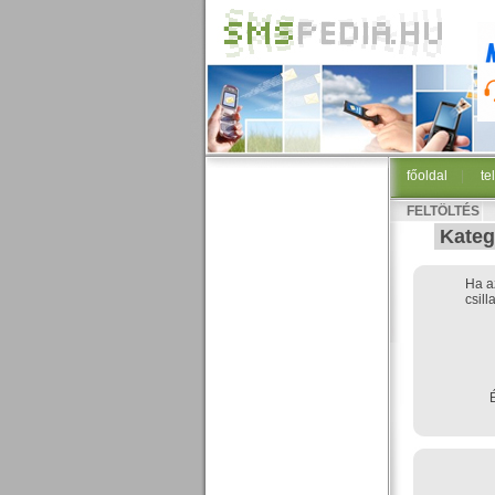
főoldal
|
te
FELTÖLTÉS
Kateg
Ha a
csill