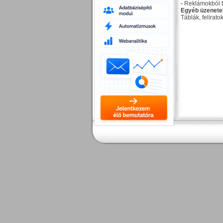
-
Reklámokból t
Egyéb üzenete
Táblák, felirato