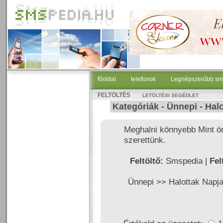
főoldal
|
telefonok
|
Legnépszerűbb sm
FELTÖLTÉS
LETÖLTÉSI SEGÉDLET
Kategóriák -
Ünnepi
-
Halo
Meghalni könnyebb Mint örö
szerettünk.
Feltöltő:
Smspedia |
Fel
Ünnepi >>
Halottak Napj