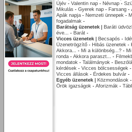
Újév
-
Valentin nap
-
Névnap
-
Szü
Mikulás
-
Gyerek nap
-
Farsang
-
Apák napja
-
Nemzeti ünnepek
-
M
fogadalmak
-
Barátság üzenetek
|
Baráti üdvöz
éve...
-
Barát
-
Vicces üzenetek
|
Becsapós
-
Idé
Üzenetrögzítő
-
Hibás üzenetek
-
Akkora...
-
Mi a különbség...?
-
Mi
ronda
-
Akkora paraszt...
-
Filmekb
mondatok
-
Találmányok
-
Beszól
kérdések
-
Vicces bölcsességek
Vicces állások
-
Érdekes bulvár
-
Egyéb üzenetek
|
Közmondások
Örök igazságok
-
Aforizmák
-
Tábl