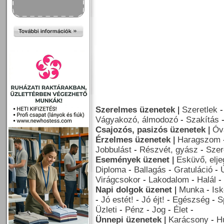
Szerelmes üzenetek
|
Szeretlek
Vágyakozó, álmodozó
-
Szakítás
Csajozós, pasizós üzenetek
|
Óv
Érzelmes üzenetek
|
Haragszom
Jobbulást
-
Részvét, gyász
-
Szer
Események üzenet
|
Esküvő, elj
Diploma
-
Ballagás
-
Gratuláció
-
Virágcsokor
-
Lakodalom
-
Halál
-
Napi dolgok üzenet
|
Munka
-
Isk
-
Jó estét!
-
Jó éjt!
-
Egészség
-
S
Üzleti
-
Pénz
-
Jog
-
Élet
-
Ünnepi üzenetek
|
Karácsony
-
H