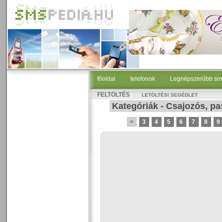
főoldal
|
telefonok
|
Legnépszerűbb sm
FELTÖLTÉS
LETÖLTÉSI SEGÉDLET
Kategóriák
-
Csajozós, pa
<
3
4
5
6
7
8
9