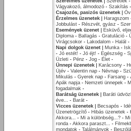
Szerelmes üzenetek
|
Szeretlek
Vágyakozó, álmodozó
-
Szakítás
Csajozós, pasizós üzenetek
|
Óv
Érzelmes üzenetek
|
Haragszom
Jobbulást
-
Részvét, gyász
-
Szer
Események üzenet
|
Esküvő, elj
Diploma
-
Ballagás
-
Gratuláció
-
Virágcsokor
-
Lakodalom
-
Halál
-
Napi dolgok üzenet
|
Munka
-
Isk
-
Jó estét!
-
Jó éjt!
-
Egészség
-
S
Üzleti
-
Pénz
-
Jog
-
Élet
-
Ünnepi üzenetek
|
Karácsony
-
H
Újév
-
Valentin nap
-
Névnap
-
Szü
Mikulás
-
Gyerek nap
-
Farsang
-
Apák napja
-
Nemzeti ünnepek
-
M
fogadalmak
-
Barátság üzenetek
|
Baráti üdvöz
éve...
-
Barát
-
Vicces üzenetek
|
Becsapós
-
Idé
Üzenetrögzítő
-
Hibás üzenetek
-
Akkora...
-
Mi a különbség...?
-
Mi
ronda
-
Akkora paraszt...
-
Filmekb
mondatok
-
Találmányok
-
Beszól