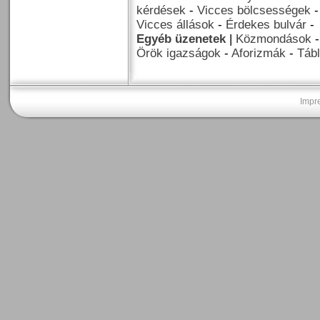
kérdések
-
Vicces bölcsességek
Vicces állások
-
Érdekes bulvár
-
Egyéb üzenetek
|
Közmondások
Örök igazságok
-
Aforizmák
-
Tábl
Impr