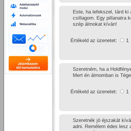
Este, ha lefekszel, tárd k
csillagom. Egy pillanatra 
szép álmokat kíván!
Értékeld az üzenetet:
1
Szeretném, ha a Holdfény
Mert én álmomban is Téged 
Értékeld az üzenetet:
1
Szeretnék jó éjszakát kí
adni. Remélem édes lesz 