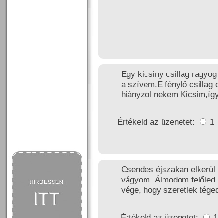
Egy kicsiny csillag ragyo
a szívem.E fénylő csillag
hiányzol nekem Kicsim,így
Értékeld az üzenetet:
1
Csendes éjszakán elkerül 
vágyom. Álmodom felőled
vége, hogy szeretlek tége
Értékeld az üzenetet: