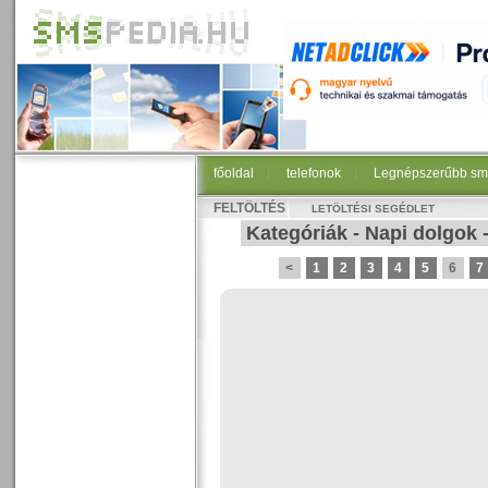
főoldal
|
telefonok
|
Legnépszerűbb sm
FELTÖLTÉS
LETÖLTÉSI SEGÉDLET
Kategóriák
-
Napi dolgok
<
1
2
3
4
5
6
7