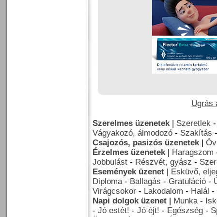
Ugrás a
Szerelmes üzenetek
|
Szeretlek
Vágyakozó, álmodozó
-
Szakítás
Csajozós, pasizós üzenetek
|
Óv
Érzelmes üzenetek
|
Haragszom
Jobbulást
-
Részvét, gyász
-
Szer
Események üzenet
|
Esküvő, elj
Diploma
-
Ballagás
-
Gratuláció
-
Virágcsokor
-
Lakodalom
-
Halál
-
Napi dolgok üzenet
|
Munka
-
Isk
-
Jó estét!
-
Jó éjt!
-
Egészség
-
S