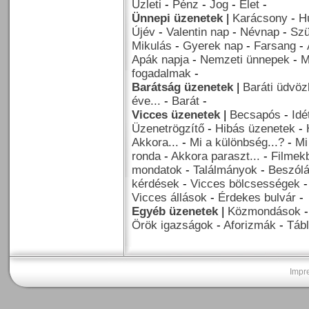
Üzleti
-
Pénz
-
Jog
-
Élet
-
Ünnepi üzenetek
|
Karácsony
-
H
Újév
-
Valentin nap
-
Névnap
-
Szü
Mikulás
-
Gyerek nap
-
Farsang
-
Apák napja
-
Nemzeti ünnepek
-
M
fogadalmak
-
Barátság üzenetek
|
Baráti üdvöz
éve...
-
Barát
-
Vicces üzenetek
|
Becsapós
-
Idé
Üzenetrögzítő
-
Hibás üzenetek
-
Akkora...
-
Mi a különbség...?
-
Mi
ronda
-
Akkora paraszt...
-
Filmekb
mondatok
-
Találmányok
-
Beszól
kérdések
-
Vicces bölcsességek
Vicces állások
-
Érdekes bulvár
-
Egyéb üzenetek
|
Közmondások
Örök igazságok
-
Aforizmák
-
Tábl
Impr