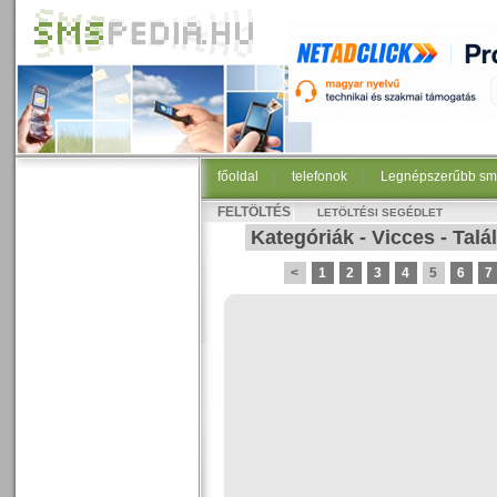
főoldal
|
telefonok
|
Legnépszerűbb sm
FELTÖLTÉS
LETÖLTÉSI SEGÉDLET
Kategóriák
-
Vicces
-
Talá
<
1
2
3
4
5
6
7