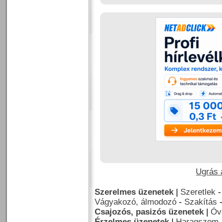
Ugrás a
Szerelmes üzenetek
|
Szeretlek
Vágyakozó, álmodozó
-
Szakítás
Csajozós, pasizós üzenetek
|
Óv
Érzelmes üzenetek
|
Haragszom