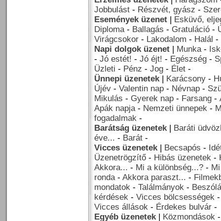
Jobbulást
-
Részvét, gyász
-
Szer
Események üzenet
|
Esküvő, elj
Diploma
-
Ballagás
-
Gratuláció
-
Virágcsokor
-
Lakodalom
-
Halál
-
Napi dolgok üzenet
|
Munka
-
Isk
-
Jó estét!
-
Jó éjt!
-
Egészség
-
S
Üzleti
-
Pénz
-
Jog
-
Élet
-
Ünnepi üzenetek
|
Karácsony
-
H
Újév
-
Valentin nap
-
Névnap
-
Szü
Mikulás
-
Gyerek nap
-
Farsang
-
Apák napja
-
Nemzeti ünnepek
-
M
fogadalmak
-
Barátság üzenetek
|
Baráti üdvöz
éve...
-
Barát
-
Vicces üzenetek
|
Becsapós
-
Idé
Üzenetrögzítő
-
Hibás üzenetek
-
Akkora...
-
Mi a különbség...?
-
Mi
ronda
-
Akkora paraszt...
-
Filmekb
mondatok
-
Találmányok
-
Beszól
kérdések
-
Vicces bölcsességek
Vicces állások
-
Érdekes bulvár
-
Egyéb üzenetek
|
Közmondások