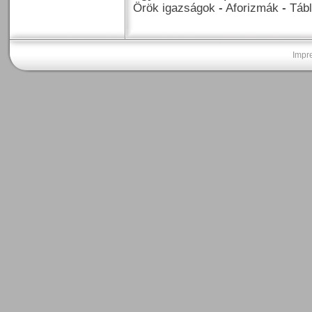
Örök igazságok
-
Aforizmák
-
Tábl
Impr