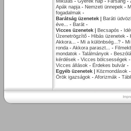
Mikulás
-
Gyerek nap
-
Farsang
-
Apák napja
-
Nemzeti ünnepek
-
M
fogadalmak
-
Barátság üzenetek
|
Baráti üdvöz
éve...
-
Barát
-
Vicces üzenetek
|
Becsapós
-
Idé
Üzenetrögzítő
-
Hibás üzenetek
-
Akkora...
-
Mi a különbség...?
-
Mi
ronda
-
Akkora paraszt...
-
Filmekb
mondatok
-
Találmányok
-
Beszól
kérdések
-
Vicces bölcsességek
Vicces állások
-
Érdekes bulvár
-
Egyéb üzenetek
|
Közmondások
Örök igazságok
-
Aforizmák
-
Tábl
Impr