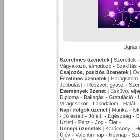
Ugrás a
Szerelmes üzenetek
|
Szeretlek
Vágyakozó, álmodozó
-
Szakítás
Csajozós, pasizós üzenetek
|
Óv
Érzelmes üzenetek
|
Haragszom
Jobbulást
-
Részvét, gyász
-
Szer
Események üzenet
|
Esküvő, elj
Diploma
-
Ballagás
-
Gratuláció
-
Virágcsokor
-
Lakodalom
-
Halál
-
Napi dolgok üzenet
|
Munka
-
Isk
-
Jó estét!
-
Jó éjt!
-
Egészség
-
S
Üzleti
-
Pénz
-
Jog
-
Élet
-
Ünnepi üzenetek
|
Karácsony
-
H
Újév
-
Valentin nap
-
Névnap
-
Szü