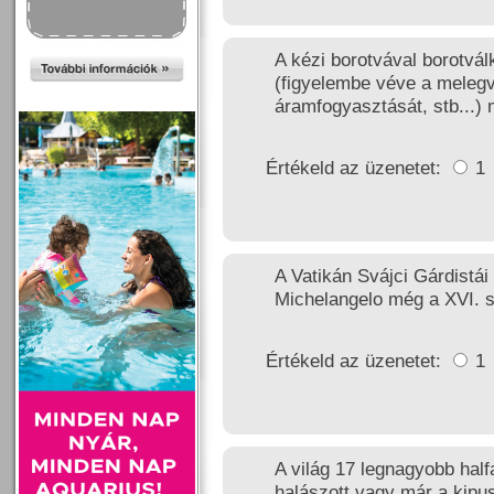
A kézi borotvával borotvá
(figyelembe véve a melegví
áramfogyasztását, stb...) 
Értékeld az üzenetet:
1
A Vatikán Svájci Gárdistái
Michelangelo még a XVI. s
Értékeld az üzenetet:
1
A világ 17 legnagyobb half
halászott vagy már a kipus