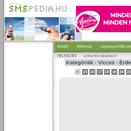
főoldal
|
telefonok
|
Legnépszerűbb sm
FELTÖLTÉS
LETÖLTÉSI SEGÉDLET
Kategóriák
-
Vicces
-
Érde
<
15
16
17
18
19
20
21