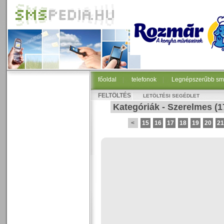
főoldal
|
telefonok
|
Legnépszerűbb sm
FELTÖLTÉS
LETÖLTÉSI SEGÉDLET
Kategóriák
-
Szerelmes
(1
<
15
16
17
18
19
20
21