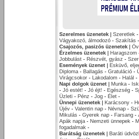
Szerelmes üzenetek
|
Szeretlek
Vágyakozó, álmodozó
-
Szakítás
Csajozós, pasizós üzenetek
|
Óv
Érzelmes üzenetek
|
Haragszom
Jobbulást
-
Részvét, gyász
-
Szer
Események üzenet
|
Esküvő, elj
Diploma
-
Ballagás
-
Gratuláció
-
Virágcsokor
-
Lakodalom
-
Halál
-
Napi dolgok üzenet
|
Munka
-
Isk
-
Jó estét!
-
Jó éjt!
-
Egészség
-
S
Üzleti
-
Pénz
-
Jog
-
Élet
-
Ünnepi üzenetek
|
Karácsony
-
H
Újév
-
Valentin nap
-
Névnap
-
Szü
Mikulás
-
Gyerek nap
-
Farsang
-
Apák napja
-
Nemzeti ünnepek
-
M
fogadalmak
-
Barátság üzenetek
|
Baráti üdvöz