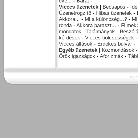
éve...
-
Barát
-
Vicces üzenetek
|
Becsapós
-
Idé
Üzenetrögzítő
-
Hibás üzenetek
-
Akkora...
-
Mi a különbség...?
-
Mi
ronda
-
Akkora paraszt...
-
Filmekb
mondatok
-
Találmányok
-
Beszól
kérdések
-
Vicces bölcsességek
Vicces állások
-
Érdekes bulvár
-
Egyéb üzenetek
|
Közmondások
Örök igazságok
-
Aforizmák
-
Tábl
Impr