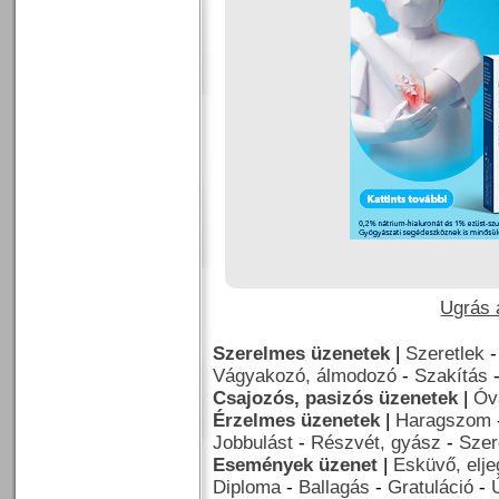
Ugrás a
Szerelmes üzenetek
|
Szeretlek
Vágyakozó, álmodozó
-
Szakítás
Csajozós, pasizós üzenetek
|
Óv
Érzelmes üzenetek
|
Haragszom
Jobbulást
-
Részvét, gyász
-
Szer
Események üzenet
|
Esküvő, elj
Diploma
-
Ballagás
-
Gratuláció
-