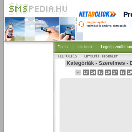
főoldal
|
telefonok
|
Legnépszerűbb sm
FELTÖLTÉS
LETÖLTÉSI SEGÉDLET
Kategóriák
-
Szerelmes
-
<
13
14
15
16
17
18
19