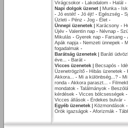
Virágcsokor
-
Lakodalom
-
Halál
-
Napi dolgok üzenet
|
Munka
-
Isk
-
Jó estét!
-
Jó éjt!
-
Egészség
-
S
Üzleti
-
Pénz
-
Jog
-
Élet
-
Ünnepi üzenetek
|
Karácsony
-
H
Újév
-
Valentin nap
-
Névnap
-
Szü
Mikulás
-
Gyerek nap
-
Farsang
-
Apák napja
-
Nemzeti ünnepek
-
M
fogadalmak
-
Barátság üzenetek
|
Baráti üdvöz
éve...
-
Barát
-
Vicces üzenetek
|
Becsapós
-
Idé
Üzenetrögzítő
-
Hibás üzenetek
-
Akkora...
-
Mi a különbség...?
-
Mi
ronda
-
Akkora paraszt...
-
Filmekb
mondatok
-
Találmányok
-
Beszól
kérdések
-
Vicces bölcsességek
Vicces állások
-
Érdekes bulvár
-
Egyéb üzenetek
|
Közmondások
Örök igazságok
-
Aforizmák
-
Tábl