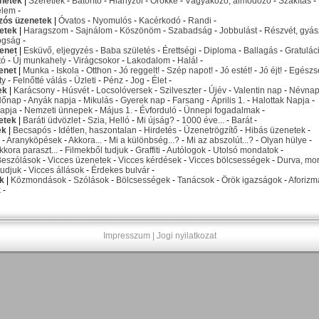
netek
|
Szeretlek
-
Bátorító
-
Hiányzol
-
Örökké
-
Vágyakozó, álmodozó
-
Szakítás
-
elem
-
izós üzenetek
|
Óvatos
-
Nyomulós
-
Kacérkodó
-
Randi
-
etek
|
Haragszom
-
Sajnálom
-
Köszönöm
-
Szabadság
-
Jobbulást
-
Részvét, gyás
ogság
-
enet
|
Esküvő, eljegyzés
-
Baba születés
-
Érettségi
-
Diploma
-
Ballagás
-
Gratulác
tó
-
Új munkahely
-
Virágcsokor
-
Lakodalom
-
Halál
-
enet
|
Munka
-
Iskola
-
Otthon
-
Jó reggelt!
-
Szép napot!
-
Jó estét!
-
Jó éjt!
-
Egészs
ty
-
Felnőtté válás
-
Üzleti
-
Pénz
-
Jog
-
Élet
-
ek
|
Karácsony
-
Húsvét
-
Locsolóversek
-
Szilveszter
-
Újév
-
Valentin nap
-
Névna
Nőnap
-
Anyák napja
-
Mikulás
-
Gyerek nap
-
Farsang
-
Április 1.
-
Halottak Napja
-
apja
-
Nemzeti ünnepek
-
Május 1.
-
Évforduló
-
Ünnepi fogadalmak
-
etek
|
Baráti üdvözlet
-
Szia, Helló
-
Mi újság?
-
1000 éve...
-
Barát
-
ek
|
Becsapós
-
Idétlen, haszontalan
-
Hirdetés
-
Üzenetrögzítő
-
Hibás üzenetek
-
-
Aranyköpések
-
Akkora...
-
Mi a különbség...?
-
Mi az abszolút...?
-
Olyan hülye
-
kkora paraszt...
-
Filmekből tudjuk
-
Graffiti
-
Autólogok
-
Utolsó mondatok
-
Beszólások
-
Vicces üzenetek
-
Vicces kérdések
-
Vicces bölcsességek
-
Durva, mo
udjuk
-
Vicces állások
-
Érdekes bulvár
-
k
|
Közmondások
-
Szólások
-
Bölcsességek
-
Tanácsok
-
Örök igazságok
-
Aforizm
k
-
Impresszum
|
Jogi nyilatkozat