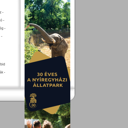
z
-
ió
-
ég
-
p
-
rbid
ák
-