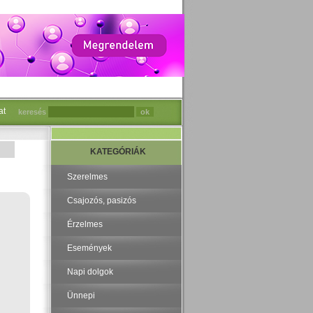
at
keresés
KATEGÓRIÁK
Szerelmes
Csajozós, pasizós
Érzelmes
Események
Napi dolgok
Ünnepi