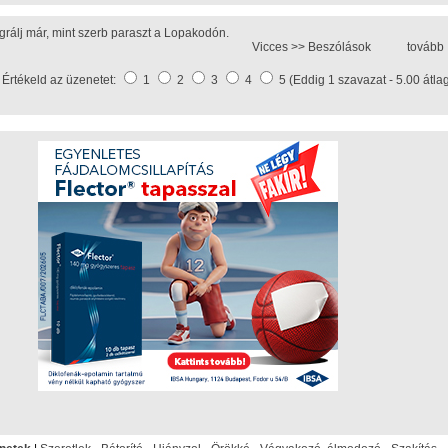
grálj már, mint szerb paraszt a Lopakodón.
Vicces >>
Beszólások
tovább
Értékeld az üzenetet:
1
2
3
4
5 (Eddig 1 szavazat - 5.00 átla