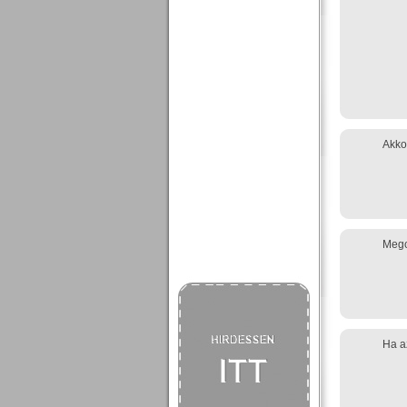
Akko
Megc
Ha az