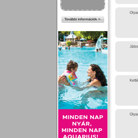
Olyan
Játs
Kett
Olyan