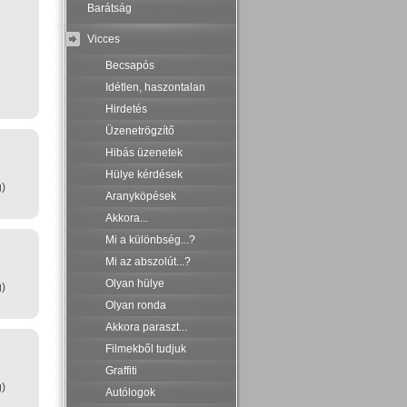
Barátság
Vicces
Becsapós
Idétlen, haszontalan
Hirdetés
Üzenetrögzítő
Hibás üzenetek
Hülye kérdések
g)
Aranyköpések
Akkora...
Mi a különbség...?
Mi az abszolút...?
Olyan hülye
g)
Olyan ronda
Akkora paraszt...
Filmekből tudjuk
Graffiti
g)
Autólogok