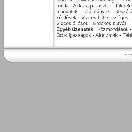
ronda
-
Akkora paraszt...
-
Filmekb
mondatok
-
Találmányok
-
Beszól
kérdések
-
Vicces bölcsességek
Vicces állások
-
Érdekes bulvár
-
Egyéb üzenetek
|
Közmondások
Örök igazságok
-
Aforizmák
-
Tábl
Impr