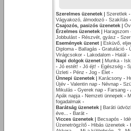
Szerelmes üzenetek
|
Szeretlek
Vágyakozó, álmodozó
-
Szakítás
Csajozós, pasizós üzenetek
|
Óv
Érzelmes üzenetek
|
Haragszom
Jobbulást
-
Részvét, gyász
-
Szer
Események üzenet
|
Esküvő, elj
Diploma
-
Ballagás
-
Gratuláció
-
Virágcsokor
-
Lakodalom
-
Halál
-
Napi dolgok üzenet
|
Munka
-
Isk
-
Jó estét!
-
Jó éjt!
-
Egészség
-
S
Üzleti
-
Pénz
-
Jog
-
Élet
-
Ünnepi üzenetek
|
Karácsony
-
H
Újév
-
Valentin nap
-
Névnap
-
Szü
Mikulás
-
Gyerek nap
-
Farsang
-
Apák napja
-
Nemzeti ünnepek
-
M
fogadalmak
-
Barátság üzenetek
|
Baráti üdvöz
éve...
-
Barát
-
Vicces üzenetek
|
Becsapós
-
Idé
Üzenetrögzítő
-
Hibás üzenetek
-
Akkora...
-
Mi a különbség...?
-
Mi