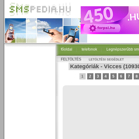
főoldal
|
telefonok
|
Legnépszerűbb sm
FELTÖLTÉS
LETÖLTÉSI SEGÉDLET
Kategóriák
-
Vicces
(1093
1
2
3
4
5
6
7
8